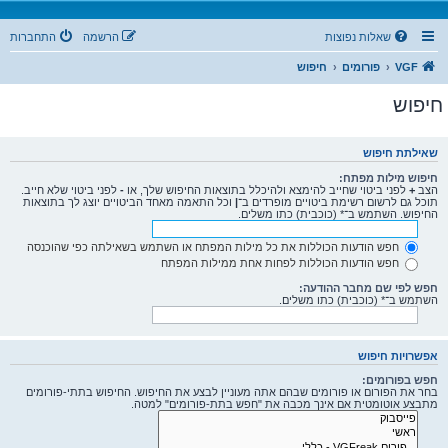
שאלות נפוצות
הרשמה
התחברות
VGF
פורומים
חיפוש
חיפוש
שאילתת חיפוש
חיפוש מילות מפתח:
הצב
+
לפני ביטוי שחייב להימצא ולהיכלל בתוצאות החיפוש שלך, או
-
לפני ביטוי שלא חייב.
תוכל גם לרשום רשימת ביטויים מופרדים ב־
|
וכל התאמה מאחד הביטויים יוצג לך בתוצאות
החיפוש. השתמש ב־* (כוכבית) כתו משלים.
חפש הודעות הכוללות את כל מילות המפתח או השתמש בשאילתה כפי שהוכנסה
חפש הודעות הכוללות לפחות אחת ממילות המפתח
חפש לפי שם מחבר ההודעה:
השתמש ב־* (כוכבית) כתו משלים.
אפשרויות חיפוש
חפש בפורומים:
בחר את הפורום או פורומים שבהם אתה מעוניין לבצע את החיפוש. החיפוש בתתי-פורומים
מתבצע אוטומטית אם אינך מכבה את "חפש בתת-פורומים" למטה.