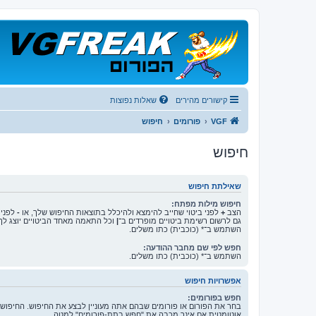
קישורים מהירים
שאלות נפוצות
VGF
פורומים
חיפוש
חיפוש
שאילתת חיפוש
חיפוש מילות מפתח:
הצב
+
לפני ביטוי שחייב להימצא ולהיכלל בתוצאות החיפוש שלך, או
-
לפני 
גם לרשום רשימת ביטויים מופרדים ב־
|
וכל התאמה מאחד הביטויים יוצג לך
השתמש ב־* (כוכבית) כתו משלים.
חפש לפי שם מחבר ההודעה:
השתמש ב־* (כוכבית) כתו משלים.
אפשרויות חיפוש
חפש בפורומים:
בחר את הפורום או פורומים שבהם אתה מעוניין לבצע את החיפוש. החיפוש
אוטומטית אם אינך מכבה את "חפש בתת-פורומים" למטה.