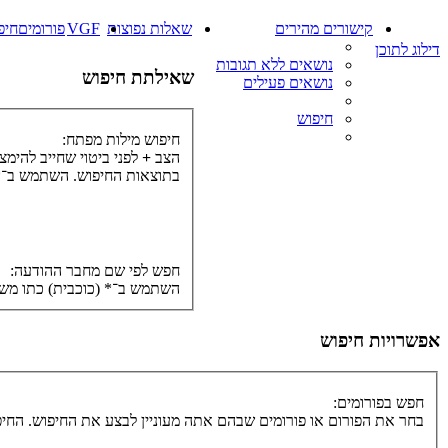
קישורים מהירים
שאלות נפוצות
VGF
פורומים
חיפ
דילוג לתוכן
נושאים ללא תגובות
שאילתת חיפוש
נושאים פעילים
חיפוש
חיפוש מילות מפתח:
הצב
+
לפני ביטוי שחייב להימ
בתוצאות החיפוש. השתמש ב־* 
חפש לפי שם מחבר ההודעה:
השתמש ב־* (כוכבית) כתו משל
אפשרויות חיפוש
חפש בפורומים:
בחר את הפורום או פורומים שבהם אתה מעוניין לבצע את החיפוש. הח