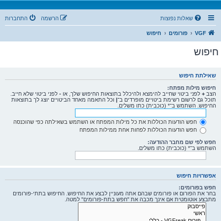
שאלות נפוצות
הרשמה
התחברות
VGF
פורומים
חיפוש
חיפוש
שאילתת חיפוש
חיפוש מילות מפתח:
הצב
+
לפני ביטוי שחייב להימצא ולהיכלל בתוצאות החיפוש שלך, או
-
לפני ביטוי שלא חייב.
תוכל גם לרשום רשימת ביטויים מופרדים ב־
|
וכל התאמה מאחד הביטויים יוצג לך בתוצאות
החיפוש. השתמש ב־* (כוכבית) כתו משלים.
חפש הודעות הכוללות את כל מילות המפתח או השתמש בשאילתה כפי שהוכנסה
חפש הודעות הכוללות לפחות אחת ממילות המפתח
חפש לפי שם מחבר ההודעה:
השתמש ב־* (כוכבית) כתו משלים.
אפשרויות חיפוש
חפש בפורומים:
בחר את הפורום או פורומים שבהם אתה מעוניין לבצע את החיפוש. החיפוש בתתי-פורומים
מתבצע אוטומטית אם אינך מכבה את "חפש בתת-פורומים" למטה.