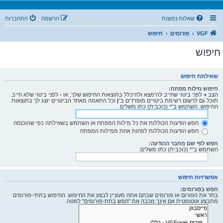
שאלות נפוצות
הרשמה
התחברות
VGF
פורומים
חיפוש
חיפוש
שאילתת חיפוש
חיפוש מילות מפתח:
הצב
+
לפני ביטוי שחייב להימצא ולהיכלל בתוצאות החיפוש שלך, או
-
לפני ביטוי שלא חייב.
תוכל גם לרשום רשימת ביטויים מופרדים ב־
|
וכל התאמה מאחד הביטויים יוצג לך בתוצאות
החיפוש. השתמש ב־* (כוכבית) כתו משלים.
חפש הודעות הכוללות את כל מילות המפתח או השתמש בשאילתה כפי שהוכנסה
חפש הודעות הכוללות לפחות אחת ממילות המפתח
חפש לפי שם מחבר ההודעה:
השתמש ב־* (כוכבית) כתו משלים.
אפשרויות חיפוש
חפש בפורומים:
בחר את הפורום או פורומים שבהם אתה מעוניין לבצע את החיפוש. החיפוש בתתי-פורומים
מתבצע אוטומטית אם אינך מכבה את "חפש בתת-פורומים" למטה.