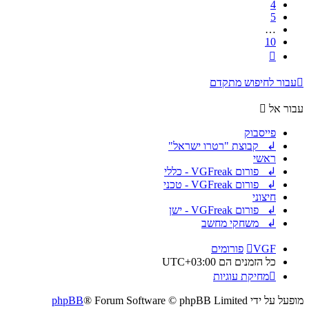
4
5
…
10
הבא
עבור לחיפוש מתקדם
עבור אל
פייסבוק
↲ קבוצת "רטרו ישראל"
ראשי
↲ פורום VGFreak - כללי
↲ פורום VGFreak - טכני
חיצוני
↲ פורום VGFreak - ישן
↲ משחקי מחשב
VGF
פורומים
כל הזמנים הם
UTC+03:00
מחיקת עוגיות
מופעל על ידי
® Forum Software © phpBB Limited
phpBB