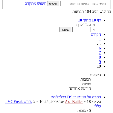
חיפוש מתקדם
חיפוש
החיפוש הניב 184 תוצאות
דף
10
מתוך
10
עבור לדף:
הקודם
1
…
6
7
8
9
10
נושאים
תגובות
צפיות
הודעה אחרונה
כתבה על הנינטנדו DS בכלכליסט
על ידי
18 יוני 2008, 10:25
»
Ax=Battler
» ב
פורום VGFreak -
כללי
0
תגובות