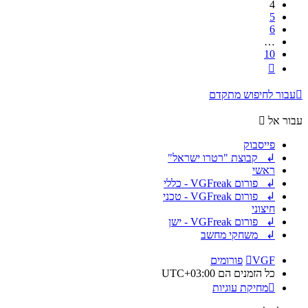
4
5
6
…
10
הבא
עבור לחיפוש מתקדם
עבור אל
פייסבוק
↲ קבוצת "רטרו ישראל"
ראשי
↲ פורום VGFreak - כללי
↲ פורום VGFreak - טכני
חיצוני
↲ פורום VGFreak - ישן
↲ משחקי מחשב
VGF
פורומים
כל הזמנים הם
UTC+03:00
מחיקת עוגיות