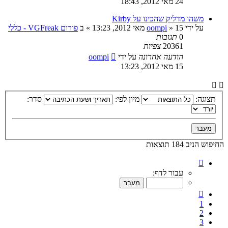
24 מאי 2012, 18:43
משהו מדליק שהכינו על Kirby
על ידי
15 מאי 2012, 13:23
»
oompi
» ב
פורום VGFreak - כללי
0
תגובות
20361
צפיות
הודעה אחרונה
על ידי
oompi
15 מאי 2012, 13:23
תצוגה:
מיון לפי:
סדר:
החיפוש הניב 184 תוצאות
דף
4
עבור לדף:
מתוך
10
הקודם
1
2
3