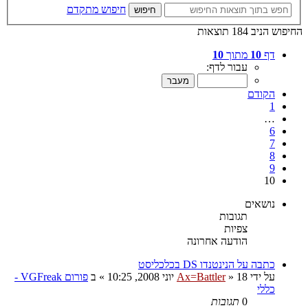
חיפוש מתקדם
חיפוש
החיפוש הניב 184 תוצאות
דף
10
מתוך
10
עבור לדף:
הקודם
1
…
6
7
8
9
10
נושאים
תגובות
צפיות
הודעה אחרונה
כתבה על הנינטנדו DS בכלכליסט
על ידי
18 יוני 2008, 10:25
»
Ax=Battler
» ב
פורום VGFreak -
כללי
0
תגובות