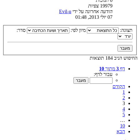
0
תגובות
19979
צפיות
הודעה אחרונה
על ידי
Evil-u
07 יולי 2013, 01:48
תצוגה:
מיון לפי:
סדר:
החיפוש הניב 184 תוצאות
דף
3
מתוך
10
עבור לדף:
הקודם
1
2
3
4
5
…
10
הבא