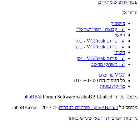
עבור לחיפוש מתקדם
עבור אל
פייסבוק
↲ קבוצת "רטרו ישראל"
ראשי
↲ פורום VGFreak - כללי
↲ פורום VGFreak - טכני
חיצוני
↲ פורום VGFreak - ישן
↲ משחקי מחשב
VGF
פורומים
כל הזמנים הם
UTC+03:00
מחיקת עוגיות
מופעל על ידי
® Forum Software © phpBB Limited
phpBB
מבוסס על
phpBB.co.il - פורומים בעברית
. © 2017 - phpBB.co.il.
מדיניות הפרטיות
|
תנאי שימוש באתר