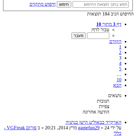
חיפוש מתקדם
חיפוש
החיפוש הניב 184 תוצאות
דף
3
מתוך
10
עבור לדף:
הקודם
1
2
3
4
5
…
10
הבא
נושאים
תגובות
צפיות
הודעה אחרונה
הארקייד בבאולינג הישן בנתניה
על ידי
24 מרץ 2014, 20:21
»
gamefun29
» ב
פורום VGFreak -
כללי