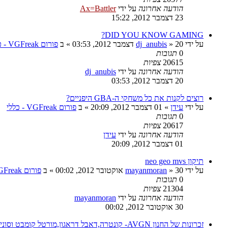
הודעה אחרונה
על ידי
Ax=Battler
23 דצמבר 2012, 15:22
DID YOU KNOW GAMING?
על ידי
20 דצמבר 2012, 03:53
»
dj_anubis
» ב
פורום VGFreak - כללי
0
תגובות
20615
צפיות
הודעה אחרונה
על ידי
dj_anubis
20 דצמבר 2012, 03:53
רוצים לקנות את כל משחקי ה-GBA היפניים?
על ידי
עידן
»
01 דצמבר 2012, 20:09
» ב
פורום VGFreak - כללי
0
תגובות
20617
צפיות
הודעה אחרונה
על ידי
עידן
01 דצמבר 2012, 20:09
תיקון neo geo mvs
על ידי
30 אוקטובר 2012, 00:02
»
mayanmoran
» ב
פורום VGFreak - כללי
0
תגובות
21304
צפיות
הודעה אחרונה
על ידי
mayanmoran
30 אוקטובר 2012, 00:02
זכרונות של החנון AVGN- קונטרה,דאבל דראגון,מורטל קומבט וסוניק