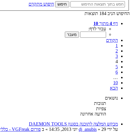
חיפוש מתקדם
חיפוש
החיפוש הניב 184 תוצאות
דף
4
מתוך
10
עבור לדף:
הקודם
1
2
3
4
5
6
…
10
הבא
נושאים
תגובות
צפיות
הודעה אחרונה
מבקש המלצה לתוכנה בסגנון DAEMON TOOLS
על ידי
29 יוני 2013, 14:35
»
dj_anubis
» ב
פורום VGFreak - כללי