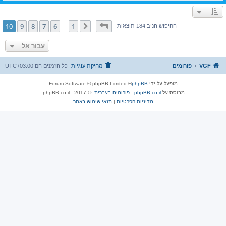
דף
10
מתוך
10
10
9
8
7
6
1
הקודם
החיפוש הניב 184 תוצאות
…
עבור אל
VGF
פורומים
מחיקת עוגיות
כל הזמנים הם
UTC+03:00
מופעל על ידי
phpBB
® Forum Software © phpBB Limited
מבוסס על
phpBB.co.il - פורומים בעברית
. © 2017 - phpBB.co.il.
מדיניות הפרטיות
|
תנאי שימוש באתר