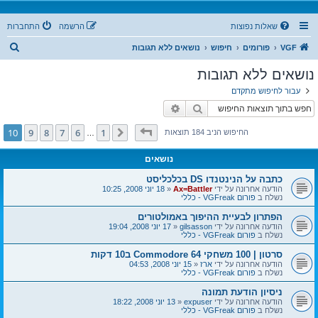
שאלות נפוצות
הרשמה
התחברות
ח
VGF
פורומים
חיפוש
נושאים ללא תגובות
י
נושאים ללא תגובות
פ
עבור לחיפוש מתקדם
ו
חיפוש
חיפוש מתקדם
ש
דף
10
מתוך
10
10
9
8
7
6
1
הקודם
החיפוש הניב 184 תוצאות
…
נושאים
כתבה על הנינטנדו DS בכלכליסט
הודעה אחרונה על ידי
Ax=Battler
«
18 יוני 2008, 10:25
נשלח ב
פורום VGFreak - כללי
הפתרון לבעיית ההיפוך באמולטורים
הודעה אחרונה על ידי
gilsasson
«
17 יוני 2008, 19:04
נשלח ב
פורום VGFreak - כללי
סרטון | 100 משחקי Commodore 64 ב10 דקות
הודעה אחרונה על ידי
ארז
«
15 יוני 2008, 04:53
נשלח ב
פורום VGFreak - כללי
ניסיון הודעת תמונה
הודעה אחרונה על ידי
expuser
«
13 יוני 2008, 18:22
נשלח ב
פורום VGFreak - כללי