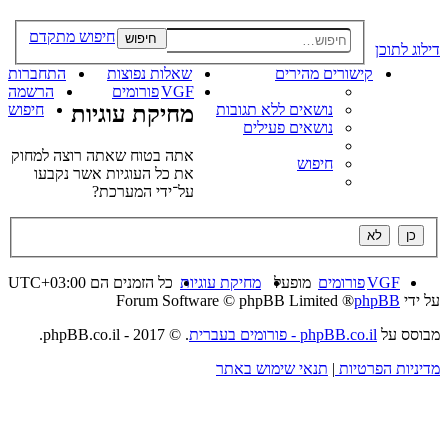
חיפוש מתקדם
חיפוש
דילוג לתוכן
קישורים מהירים
שאלות נפוצות
התחברות
VGF
פורומים
הרשמה
נושאים ללא תגובות
מחיקת עוגיות
חיפוש
נושאים פעילים
אתה בטוח שאתה רוצה למחוק
חיפוש
את כל העוגיות אשר נקבעו
על־ידי המערכת?
VGF
פורומים
מופעל
מחיקת עוגיות
כל הזמנים הם
UTC+03:00
על ידי
phpBB
® Forum Software © phpBB Limited
מבוסס על
phpBB.co.il - פורומים בעברית
. © 2017 - phpBB.co.il.
מדיניות הפרטיות
|
תנאי שימוש באתר