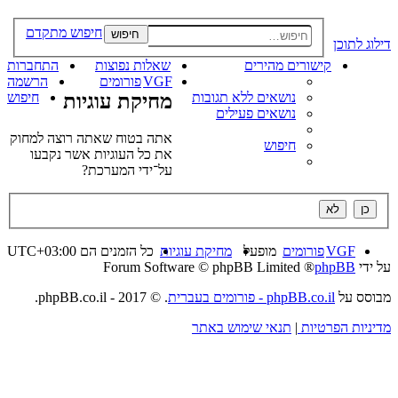
חיפוש מתקדם
חיפוש
דילוג לתוכן
קישורים מהירים
שאלות נפוצות
התחברות
VGF
פורומים
הרשמה
נושאים ללא תגובות
מחיקת עוגיות
חיפוש
נושאים פעילים
אתה בטוח שאתה רוצה למחוק
חיפוש
את כל העוגיות אשר נקבעו
על־ידי המערכת?
VGF
פורומים
מופעל
מחיקת עוגיות
כל הזמנים הם
UTC+03:00
על ידי
phpBB
® Forum Software © phpBB Limited
מבוסס על
phpBB.co.il - פורומים בעברית
. © 2017 - phpBB.co.il.
מדיניות הפרטיות
|
תנאי שימוש באתר