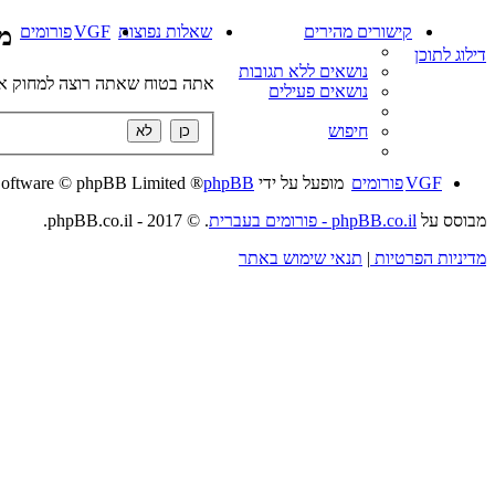
קישורים מהירים
שאלות נפוצות
VGF
פורומים
מח
דילוג לתוכן
נושאים ללא תגובות
אתה בטוח שאתה רוצה למחוק את
נושאים פעילים
חיפוש
VGF
פורומים
מופעל על ידי
phpBB
® Forum Software © phpBB Limited
מבוסס על
phpBB.co.il - פורומים בעברית
. © 2017 - phpBB.co.il.
מדיניות הפרטיות
|
תנאי שימוש באתר