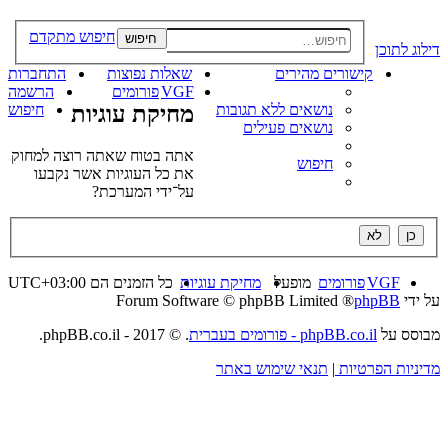
חיפוש מתקדם
חיפוש
דילוג לתוכן
קישורים מהירים
שאלות נפוצות
התחברות
VGF
פורומים
הרשמה
נושאים ללא תגובות
מחיקת עוגיות
חיפוש
נושאים פעילים
אתה בטוח שאתה רוצה למחוק
חיפוש
את כל העוגיות אשר נקבעו
על־ידי המערכת?
VGF
פורומים
מופעל
מחיקת עוגיות
כל הזמנים הם
UTC+03:00
על ידי
phpBB
® Forum Software © phpBB Limited
מבוסס על
phpBB.co.il - פורומים בעברית
. © 2017 - phpBB.co.il.
מדיניות הפרטיות
|
תנאי שימוש באתר