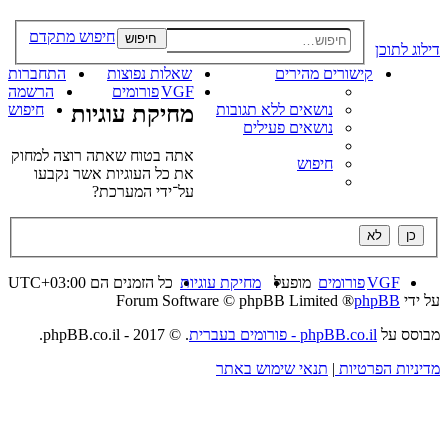
חיפוש מתקדם
חיפוש
דילוג לתוכן
קישורים מהירים
שאלות נפוצות
התחברות
VGF
פורומים
הרשמה
נושאים ללא תגובות
מחיקת עוגיות
חיפוש
נושאים פעילים
אתה בטוח שאתה רוצה למחוק
חיפוש
את כל העוגיות אשר נקבעו
על־ידי המערכת?
VGF
פורומים
מופעל
מחיקת עוגיות
כל הזמנים הם
UTC+03:00
על ידי
phpBB
® Forum Software © phpBB Limited
מבוסס על
phpBB.co.il - פורומים בעברית
. © 2017 - phpBB.co.il.
מדיניות הפרטיות
|
תנאי שימוש באתר