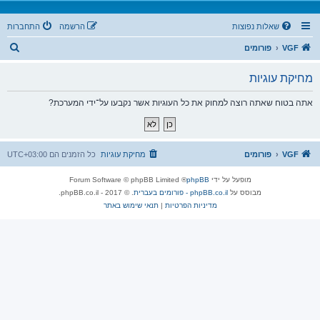
שאלות נפוצות
הרשמה
התחברות
ח
VGF
פורומים
י
מחיקת עוגיות
פ
ו
אתה בטוח שאתה רוצה למחוק את כל העוגיות אשר נקבעו על־ידי המערכת?
ש
VGF
פורומים
מחיקת עוגיות
כל הזמנים הם
UTC+03:00
מופעל על ידי
phpBB
® Forum Software © phpBB Limited
מבוסס על
phpBB.co.il - פורומים בעברית
. © 2017 - phpBB.co.il.
מדיניות הפרטיות
|
תנאי שימוש באתר