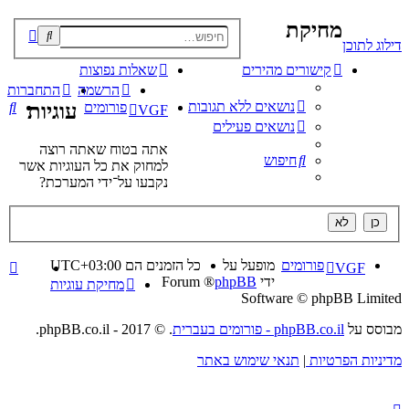
מחיקת
פוש
דילוג לתוכן
קדם
קישורים מהירים
שאלות נפוצות
הרשמה
התחברות
נושאים ללא תגובות
חי
פורומים
עוגיות
VGF
נושאים פעילים
אתה בטוח שאתה רוצה
חיפוש
למחוק את כל העוגיות אשר
נקבעו על־ידי המערכת?
פורומים
מופעל על
כל הזמנים הם
UTC+03:00
VGF
ידי
phpBB
® Forum
מחיקת עוגיות
Software © phpBB Limited
מבוסס על
phpBB.co.il - פורומים בעברית
. © 2017 - phpBB.co.il.
מדיניות הפרטיות
|
תנאי שימוש באתר