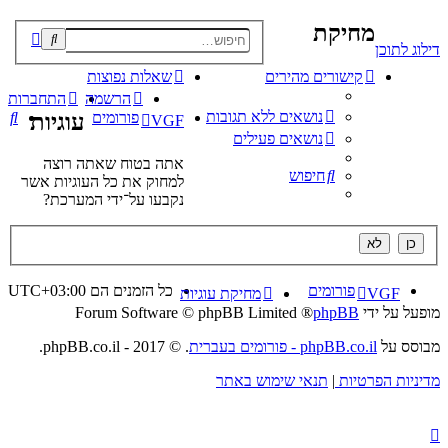
מחיקת
פוש
דילוג לתוכן
קדם
קישורים מהירים
שאלות נפוצות
הרשמה
התחברות
נושאים ללא תגובות
חי
פורומים
עוגיות
VGF
נושאים פעילים
אתה בטוח שאתה רוצה
חיפוש
למחוק את כל העוגיות אשר
נקבעו על־ידי המערכת?
פורומים
כל הזמנים הם
UTC+03:00
VGF
מחיקת עוגיות
מופעל על ידי
phpBB
® Forum Software © phpBB Limited
מבוסס על
phpBB.co.il - פורומים בעברית
. © 2017 - phpBB.co.il.
מדיניות הפרטיות
|
תנאי שימוש באתר