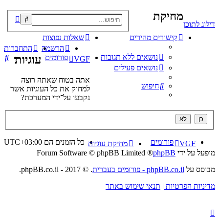
מחיקת
פוש
דילוג לתוכן
קדם
קישורים מהירים
שאלות נפוצות
הרשמה
התחברות
נושאים ללא תגובות
חי
פורומים
עוגיות
VGF
נושאים פעילים
אתה בטוח שאתה רוצה
חיפוש
למחוק את כל העוגיות אשר
נקבעו על־ידי המערכת?
פורומים
כל הזמנים הם
UTC+03:00
VGF
מחיקת עוגיות
מופעל על ידי
phpBB
® Forum Software © phpBB Limited
מבוסס על
phpBB.co.il - פורומים בעברית
. © 2017 - phpBB.co.il.
מדיניות הפרטיות
|
תנאי שימוש באתר