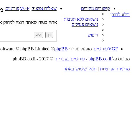
קישורים מהירים
שאלות נפוצות
VGF
פורומים
מח
דילוג לתוכן
נושאים ללא תגובות
אתה בטוח שאתה רוצה למחוק את
נושאים פעילים
חיפוש
VGF
פורומים
מופעל על ידי
phpBB
® Forum Software © phpBB Limited
מבוסס על
phpBB.co.il - פורומים בעברית
. © 2017 - phpBB.co.il.
מדיניות הפרטיות
|
תנאי שימוש באתר