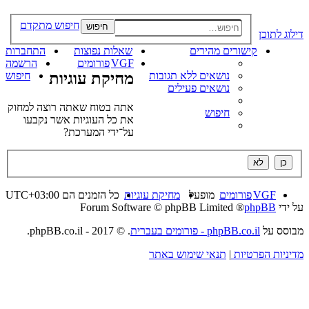
חיפוש מתקדם
חיפוש
דילוג לתוכן
קישורים מהירים
שאלות נפוצות
התחברות
VGF
פורומים
הרשמה
נושאים ללא תגובות
מחיקת עוגיות
חיפוש
נושאים פעילים
אתה בטוח שאתה רוצה למחוק
חיפוש
את כל העוגיות אשר נקבעו
על־ידי המערכת?
VGF
פורומים
מופעל
מחיקת עוגיות
כל הזמנים הם
UTC+03:00
על ידי
phpBB
® Forum Software © phpBB Limited
מבוסס על
phpBB.co.il - פורומים בעברית
. © 2017 - phpBB.co.il.
מדיניות הפרטיות
|
תנאי שימוש באתר