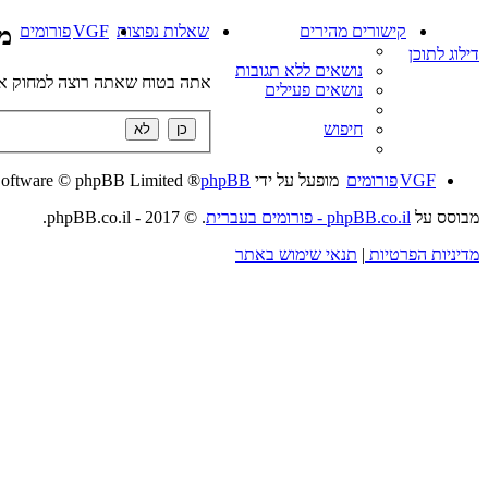
קישורים מהירים
שאלות נפוצות
VGF
פורומים
מח
דילוג לתוכן
נושאים ללא תגובות
אתה בטוח שאתה רוצה למחוק את
נושאים פעילים
חיפוש
VGF
פורומים
מופעל על ידי
phpBB
® Forum Software © phpBB Limited
מבוסס על
phpBB.co.il - פורומים בעברית
. © 2017 - phpBB.co.il.
מדיניות הפרטיות
|
תנאי שימוש באתר