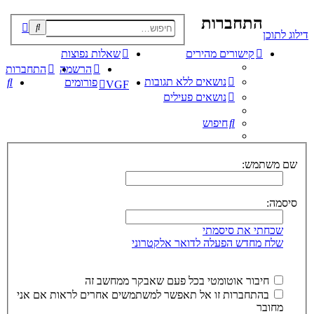
התחברות
פוש
דילוג לתוכן
קדם
קישורים מהירים
שאלות נפוצות
הרשמה
התחברות
נושאים ללא תגובות
חי
פורומים
VGF
נושאים פעילים
חיפוש
שם משתמש:
סיסמה:
שכחתי את סיסמתי
שלח מחדש הפעלה לדואר אלקטרוני
חיבור אוטומטי בכל פעם שאבקר ממחשב זה
בהתחברות זו אל תאפשר למשתמשים אחרים לראות אם אני
מחובר