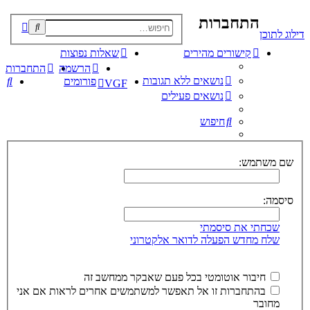
התחברות
פוש
דילוג לתוכן
קדם
קישורים מהירים
שאלות נפוצות
הרשמה
התחברות
נושאים ללא תגובות
חי
פורומים
VGF
נושאים פעילים
חיפוש
שם משתמש:
סיסמה:
שכחתי את סיסמתי
שלח מחדש הפעלה לדואר אלקטרוני
חיבור אוטומטי בכל פעם שאבקר ממחשב זה
בהתחברות זו אל תאפשר למשתמשים אחרים לראות אם אני
מחובר