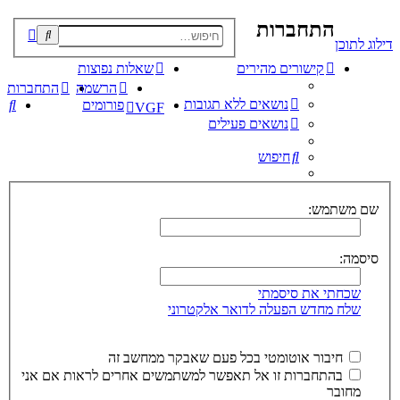
התחברות
פוש
דילוג לתוכן
קדם
קישורים מהירים
שאלות נפוצות
הרשמה
התחברות
נושאים ללא תגובות
חי
פורומים
VGF
נושאים פעילים
חיפוש
שם משתמש:
סיסמה:
שכחתי את סיסמתי
שלח מחדש הפעלה לדואר אלקטרוני
חיבור אוטומטי בכל פעם שאבקר ממחשב זה
בהתחברות זו אל תאפשר למשתמשים אחרים לראות אם אני
מחובר