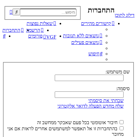
התחברות
פוש
דילוג לתוכן
קדם
קישורים מהירים
שאלות נפוצות
הרשמה
התחברות
נושאים ללא תגובות
חי
פורומים
VGF
נושאים פעילים
חיפוש
שם משתמש:
סיסמה:
שכחתי את סיסמתי
שלח מחדש הפעלה לדואר אלקטרוני
חיבור אוטומטי בכל פעם שאבקר ממחשב זה
בהתחברות זו אל תאפשר למשתמשים אחרים לראות אם אני
מחובר