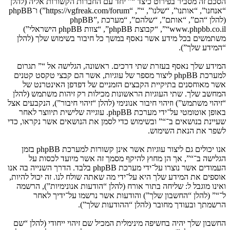
הסכם זה מסביר בפירוט כיצד “” יחד עם החברות הקשורות אליה (להלן
“אנחנו”, “אותנו”, “שלנו”, “”, “https://vgfreak.com/forum”) ו־phpBB
(להלן “הם”, “אותם”, “שלהם”, “מערכת phpBB”,
“www.phpbb.co.il”, “קבוצת phpBB”, “צוות phpBB הישראלי”)
משתמשים בכל מידע אשר נאסף במשך כל חיבור בשימוש שלך (להלן
“המידע שלך”).
המידע שלך נאסף בעזרת שתי דרכים. ראשונה, הגלישה אל “” תגרום
למערכת phpBB ליצור מספר של עוגיות, אשר הם קבצי טקסט קטנים
אשר מאוחסנים בתיקיית הקבצים הזמניים של דפדפן האינטרנט של
המחשב שלך. שתי העוגיות הראשונות מכילות רק זיהות משתמש (להלן
“זיהוי משתמש”) וזיהוי חיבור אנונימי (להלן “זיהוי חיבור”), הנקבעים אצל
באופן אוטומטי על־ידי מערכת phpBB. עוגייה שלישית תיווצר לאחר
שעיינת בנושאים ב־“” ובשימוש כדי לסמן את הנושאים אשר נקראו, כדי
לשפר את הנאת השימוש.
אנו יכולים גם ליצור עוגיות אשר אינן קשורות למערכת phpBB בזמן
הגלישה ב־“”, אך הן מחוץ להיקף מסמך זה אשר מיועד לכסות על
העמודים אשר נוצרו על־ידי מערכת phpBB בלבד. הדרך השנייה בה אנו
אוספים את המידע שלך היא על־ידי מה שאתה שולח לנו. זה יכול להיות,
ואינו מוגבל ל: שליחה בתור אורח (להלן “הודעות אנונימיות”), הרשמה
ל־“” (להלן “החשבון שלך”) והודעות אשר נרשמו על־ידיך לאחר
הרשמתך ובעודך מחובר (להלן “ההודעות שלך”).
החשבון שלך יהיה בחשיפה מינימלית המכיל שם זיהוי ייחודי (להלן “שם