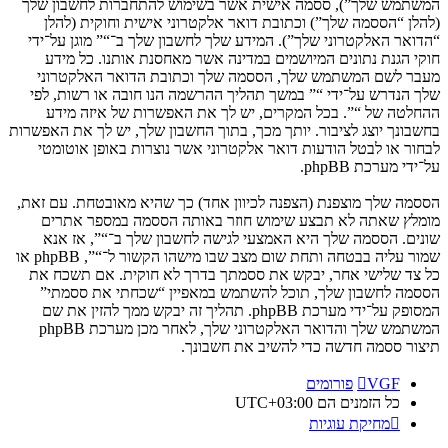
המשתמש שלך”), ססמה אישית אשר בשימוש להתחברות לחשבון שלך
(להלן “הססמה שלך”) וכתובת דואר אלקטרוני אישית וחוקית (להלן
“הדואר האלקטרוני שלך”). המידע שלך לחשבון שלך ב־“” מוגן על־ידי
חוקי הגנת נתונים המיושמים במדינה אשר מאחסנת אותנו. כל מידע
מעבר לשם המשתמש שלך, הססמה שלך וכתובת הדואר האלקטרוני
שלך הנדרש על־ידי “” במשך תהליך ההרשמה הנו חובה או רשות, לפי
ההחלטה של “”. בכל המקרים, יש לך את האפשרות של איזה מידע
בחשבונך יוצג לציבור. יותך מכך, בתוך החשבון שלך, יש לך את האפשרות
לבחור או לבטל הודעות דואר אלקטרוני אשר נוצרות באופן אוטומטי
על־ידי מערכת phpBB.
הססמה שלך מוצפנת (הצפנה לכיוון אחד) כך שהיא מאובטחת. עם זאת,
מומלץ שאתה לא תבצע שימוש חוזר באותה הססמה במספר אתרים
שונים. הססמה שלך היא האמצעי לגישה לחשבון שלך ב־“”, אז אנא
שמור עליה בבטחה ותחת שום מצב שבו מישהו הקשור ל־“”, phpBB או
כל צד שלישי אחר, יבקש את ססמתך בדרך לא חוקית. אם תשכח את
הססמה לחשבון שלך, תוכל להשתמש במאפיין “שכחתי את ססמתי”
המסופק על־ידי מערכת phpBB. תהליך זה יבקש ממך להזין את שם
המשתמש שלך והדואר האלקטרוני שלך, לאחר מכן מערכת phpBB
תיצור ססמה חדשה כדי להשיב את חשבונך.
VGF
פורומים
כל הזמנים הם
UTC+03:00
מחיקת עוגיות