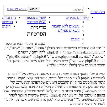
-
חיפוש מתקדם
חיפוש
דילוג לתוכן
קישורים מהירים
שאלות נפוצות
התחברות
VGF
פורומים
הרשמה
נושאים ללא תגובות
מדיניות
חיפוש
נושאים פעילים
הפרטיות
חיפוש
הסכם זה מסביר בפירוט כיצד
“” יחד עם החברות הקשורות אליה (להלן “אנחנו”, “אותנו”, “שלנו”, “”,
“https://vgfreak.com/forum”) ו־phpBB (להלן “הם”, “אותם”,
“שלהם”, “מערכת phpBB”, “www.phpbb.co.il”, “קבוצת phpBB”,
“צוות phpBB הישראלי”) משתמשים בכל מידע אשר נאסף במשך כל
חיבור בשימוש שלך (להלן “המידע שלך”).
המידע שלך נאסף בעזרת שתי דרכים. ראשונה, הגלישה אל “” תגרום
למערכת phpBB ליצור מספר של עוגיות, אשר הם קבצי טקסט קטנים
אשר מאוחסנים בתיקיית הקבצים הזמניים של דפדפן האינטרנט של
המחשב שלך. שתי העוגיות הראשונות מכילות רק זיהות משתמש (להלן
“זיהוי משתמש”) וזיהוי חיבור אנונימי (להלן “זיהוי חיבור”), הנקבעים אצל
באופן אוטומטי על־ידי מערכת phpBB. עוגייה שלישית תיווצר לאחר
שעיינת בנושאים ב־“” ובשימוש כדי לסמן את הנושאים אשר נקראו, כדי
לשפר את הנאת השימוש.