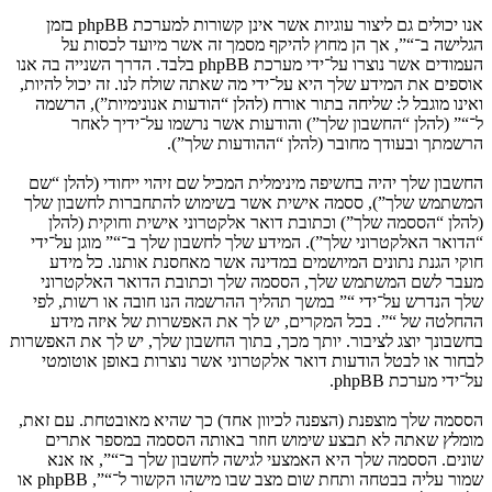
אנו יכולים גם ליצור עוגיות אשר אינן קשורות למערכת phpBB בזמן
הגלישה ב־“”, אך הן מחוץ להיקף מסמך זה אשר מיועד לכסות על
העמודים אשר נוצרו על־ידי מערכת phpBB בלבד. הדרך השנייה בה אנו
אוספים את המידע שלך היא על־ידי מה שאתה שולח לנו. זה יכול להיות,
ואינו מוגבל ל: שליחה בתור אורח (להלן “הודעות אנונימיות”), הרשמה
ל־“” (להלן “החשבון שלך”) והודעות אשר נרשמו על־ידיך לאחר
הרשמתך ובעודך מחובר (להלן “ההודעות שלך”).
החשבון שלך יהיה בחשיפה מינימלית המכיל שם זיהוי ייחודי (להלן “שם
המשתמש שלך”), ססמה אישית אשר בשימוש להתחברות לחשבון שלך
(להלן “הססמה שלך”) וכתובת דואר אלקטרוני אישית וחוקית (להלן
“הדואר האלקטרוני שלך”). המידע שלך לחשבון שלך ב־“” מוגן על־ידי
חוקי הגנת נתונים המיושמים במדינה אשר מאחסנת אותנו. כל מידע
מעבר לשם המשתמש שלך, הססמה שלך וכתובת הדואר האלקטרוני
שלך הנדרש על־ידי “” במשך תהליך ההרשמה הנו חובה או רשות, לפי
ההחלטה של “”. בכל המקרים, יש לך את האפשרות של איזה מידע
בחשבונך יוצג לציבור. יותך מכך, בתוך החשבון שלך, יש לך את האפשרות
לבחור או לבטל הודעות דואר אלקטרוני אשר נוצרות באופן אוטומטי
על־ידי מערכת phpBB.
הססמה שלך מוצפנת (הצפנה לכיוון אחד) כך שהיא מאובטחת. עם זאת,
מומלץ שאתה לא תבצע שימוש חוזר באותה הססמה במספר אתרים
שונים. הססמה שלך היא האמצעי לגישה לחשבון שלך ב־“”, אז אנא
שמור עליה בבטחה ותחת שום מצב שבו מישהו הקשור ל־“”, phpBB או