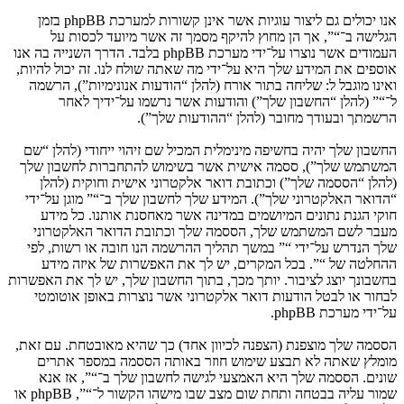
אנו יכולים גם ליצור עוגיות אשר אינן קשורות למערכת phpBB בזמן
הגלישה ב־“”, אך הן מחוץ להיקף מסמך זה אשר מיועד לכסות על
העמודים אשר נוצרו על־ידי מערכת phpBB בלבד. הדרך השנייה בה אנו
אוספים את המידע שלך היא על־ידי מה שאתה שולח לנו. זה יכול להיות,
ואינו מוגבל ל: שליחה בתור אורח (להלן “הודעות אנונימיות”), הרשמה
ל־“” (להלן “החשבון שלך”) והודעות אשר נרשמו על־ידיך לאחר
הרשמתך ובעודך מחובר (להלן “ההודעות שלך”).
החשבון שלך יהיה בחשיפה מינימלית המכיל שם זיהוי ייחודי (להלן “שם
המשתמש שלך”), ססמה אישית אשר בשימוש להתחברות לחשבון שלך
(להלן “הססמה שלך”) וכתובת דואר אלקטרוני אישית וחוקית (להלן
“הדואר האלקטרוני שלך”). המידע שלך לחשבון שלך ב־“” מוגן על־ידי
חוקי הגנת נתונים המיושמים במדינה אשר מאחסנת אותנו. כל מידע
מעבר לשם המשתמש שלך, הססמה שלך וכתובת הדואר האלקטרוני
שלך הנדרש על־ידי “” במשך תהליך ההרשמה הנו חובה או רשות, לפי
ההחלטה של “”. בכל המקרים, יש לך את האפשרות של איזה מידע
בחשבונך יוצג לציבור. יותך מכך, בתוך החשבון שלך, יש לך את האפשרות
לבחור או לבטל הודעות דואר אלקטרוני אשר נוצרות באופן אוטומטי
על־ידי מערכת phpBB.
הססמה שלך מוצפנת (הצפנה לכיוון אחד) כך שהיא מאובטחת. עם זאת,
מומלץ שאתה לא תבצע שימוש חוזר באותה הססמה במספר אתרים
שונים. הססמה שלך היא האמצעי לגישה לחשבון שלך ב־“”, אז אנא
שמור עליה בבטחה ותחת שום מצב שבו מישהו הקשור ל־“”, phpBB או