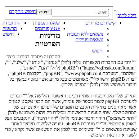
-
חיפוש מתקדם
חיפוש
דילוג לתוכן
קישורים מהירים
שאלות נפוצות
התחברות
VGF
פורומים
הרשמה
נושאים ללא תגובות
מדיניות
חיפוש
נושאים פעילים
הפרטיות
חיפוש
הסכם זה מסביר בפירוט כיצד
“” יחד עם החברות הקשורות אליה (להלן “אנחנו”, “אותנו”, “שלנו”, “”,
“https://vgfreak.com/forum”) ו־phpBB (להלן “הם”, “אותם”,
“שלהם”, “מערכת phpBB”, “www.phpbb.co.il”, “קבוצת phpBB”,
“צוות phpBB הישראלי”) משתמשים בכל מידע אשר נאסף במשך כל
חיבור בשימוש שלך (להלן “המידע שלך”).
המידע שלך נאסף בעזרת שתי דרכים. ראשונה, הגלישה אל “” תגרום
למערכת phpBB ליצור מספר של עוגיות, אשר הם קבצי טקסט קטנים
אשר מאוחסנים בתיקיית הקבצים הזמניים של דפדפן האינטרנט של
המחשב שלך. שתי העוגיות הראשונות מכילות רק זיהות משתמש (להלן
“זיהוי משתמש”) וזיהוי חיבור אנונימי (להלן “זיהוי חיבור”), הנקבעים אצל
באופן אוטומטי על־ידי מערכת phpBB. עוגייה שלישית תיווצר לאחר
שעיינת בנושאים ב־“” ובשימוש כדי לסמן את הנושאים אשר נקראו, כדי
לשפר את הנאת השימוש.