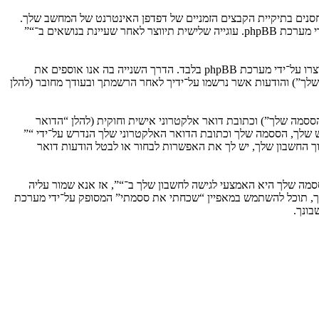
וגיות, אשר הם קבצי טקסט קטנים אשר מאוחסנים בתיקיית הקבצים הזמניים של דפדפן האינטרנט של המחשב שלך.
שתי העוגיות הראשונות מכילות רק זיהות משתמש (להלן “זיהוי משתמש”) וזיהוי חיבור אנונימי (להלן “זיהוי חיבור”), הנקבעים אצל באופן אוטומטי על־ידי מערכת phpBB. עוגייה שלישית תיווצר לאחר שעיינת בנושאים ב־“”
אנו יכולים גם ליצור עוגיות אשר אינן קשורות למערכת phpBB בזמן הגלישה ב־“”, אך הן מחוץ להיקף מסמך זה אשר מיועד לכסות על העמודים אשר נוצרו על־ידי מערכת phpBB בלבד. הדרך השנייה בה אנו אוספים את
ון שלך”) והודעות אשר נרשמו על־ידיך לאחר הרשמתך ובעודך מחובר (להלן
ססמה שלך”) וכתובת דואר אלקטרוני אישית וחוקית (להלן “הדואר
ש שלך, הססמה שלך וכתובת הדואר האלקטרוני שלך הנדרש על־ידי “”
וך החשבון שלך, יש לך את האפשרות לבחור או לבטל הודעות דואר
מה שלך היא האמצעי לגישה לחשבון שלך ב־“”, אז אנא שמור עליה
ח את הססמה לחשבון שלך, תוכל להשתמש במאפיין “שכחתי את ססמתי” המסופק על־ידי מערכת