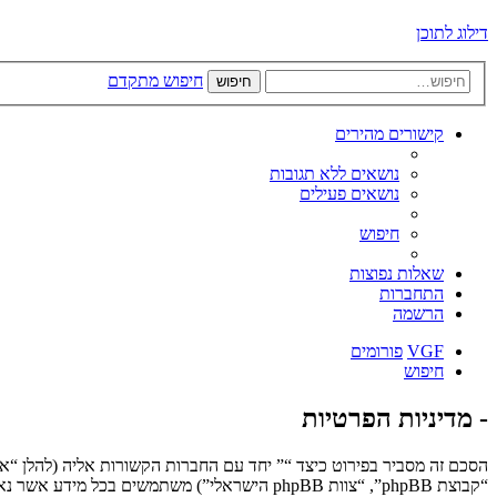
דילוג לתוכן
חיפוש מתקדם
חיפוש
קישורים מהירים
נושאים ללא תגובות
נושאים פעילים
חיפוש
שאלות נפוצות
התחברות
הרשמה
VGF
פורומים
חיפוש
- מדיניות הפרטיות
“קבוצת phpBB”, “צוות phpBB הישראלי”) משתמשים בכל מידע אשר נאסף במשך כל חיבור בשימוש שלך (להלן “המידע שלך”).