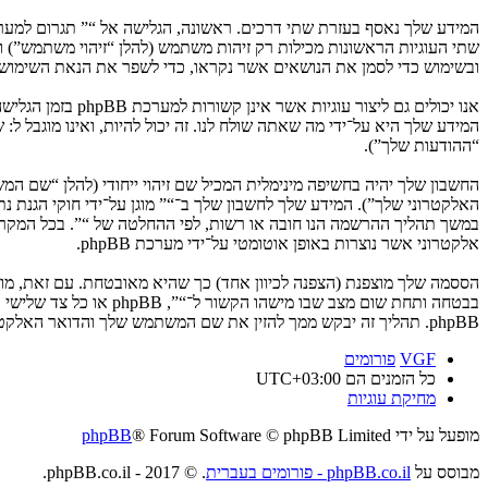
ובשימוש כדי לסמן את הנושאים אשר נקראו, כדי לשפר את הנאת השימוש.
המידע שלך היא על־ידי מה שאתה שולח לנו. זה יכול להיות, ואינו מוגבל ל
“ההודעות שלך”).
החשבון שלך יהיה בחשיפה מינימלית המכיל שם זיהוי ייחודי (להלן “שם 
האלקטרוני שלך”). המידע שלך לחשבון שלך ב־“” מוגן על־ידי חוקי הגנת
במשך תהליך ההרשמה הנו חובה או רשות, לפי ההחלטה של “”. בכל המקרים
אלקטרוני אשר נוצרות באופן אוטומטי על־ידי מערכת phpBB.
הססמה שלך מוצפנת (הצפנה לכיוון אחד) כך שהיא מאובטחת. עם זאת, מ
בבטחה ותחת שום מצב ש
phpBB. תהליך זה יבקש ממך להזין את שם המשתמש שלך והדואר האלקטרוני שלך, לאחר מכן מערכת phpBB תיצור ססמה חדשה כדי להשיב את חשבונך.
VGF
פורומים
כל הזמנים הם
UTC+03:00
מחיקת עוגיות
מופעל על ידי
® Forum Software © phpBB Limited
phpBB
מבוסס על
phpBB.co.il - פורומים בעברית
. © 2017 - phpBB.co.il.