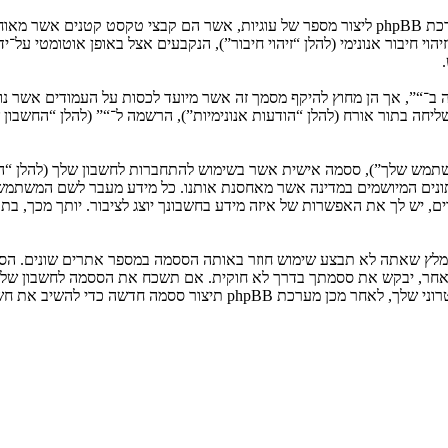
המידע שלך נאסף בעזרת שתי דרכים. ראשונה, הגלישה אל “” תגרום למערכת phpBB ליצור מספר של ע
: שליחה בתור אורח (להלן “הודעות אנונימיות”), הרשמה ל־“” (להלן “החשב
המשתמש שלך”), ססמה אישית אשר בשימוש להתחברות לחשבון שלך (להלן “ה
 נתונים המיושמים במדינה אשר מאחסנת אותנו. כל מידע מעבר לשם המשתמ
, יש לך את האפשרות של איזה מידע בחשבונך יוצג לציבור. יותך מכך, בת
ומלץ שאתה לא תבצע שימוש חוזר באותה הססמה במספר אתרים שונים. הסס
בו מישהו הקשור ל־“”, phpBB או כל צד שלישי אחר, יבקש את ססמתך בדרך לא חוקית. אם תשכ