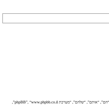
הסכם זה מסביר בפירוט כיצד “” יחד עם החברות הקשורות אליה (להלן “אנחנו”, “אותנו”, “שלנו”, “”, “https://vgfreak.com/forum”) ו־phpBB (להלן “הם”, “אותם”, “שלהם”, “מערכת phpBB”, “www.phpbb.co.il”,