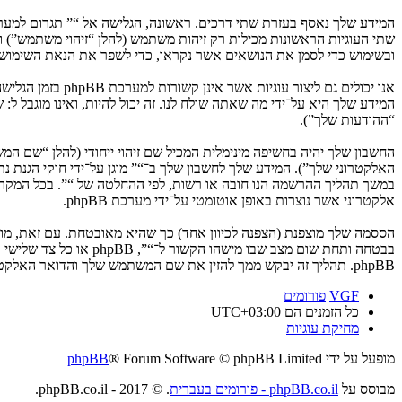
ובשימוש כדי לסמן את הנושאים אשר נקראו, כדי לשפר את הנאת השימוש.
המידע שלך היא על־ידי מה שאתה שולח לנו. זה יכול להיות, ואינו מוגבל ל
“ההודעות שלך”).
החשבון שלך יהיה בחשיפה מינימלית המכיל שם זיהוי ייחודי (להלן “שם 
האלקטרוני שלך”). המידע שלך לחשבון שלך ב־“” מוגן על־ידי חוקי הגנת
במשך תהליך ההרשמה הנו חובה או רשות, לפי ההחלטה של “”. בכל המקרים
אלקטרוני אשר נוצרות באופן אוטומטי על־ידי מערכת phpBB.
הססמה שלך מוצפנת (הצפנה לכיוון אחד) כך שהיא מאובטחת. עם זאת, מ
בבטחה ותחת שום מצב ש
phpBB. תהליך זה יבקש ממך להזין את שם המשתמש שלך והדואר האלקטרוני שלך, לאחר מכן מערכת phpBB תיצור ססמה חדשה כדי להשיב את חשבונך.
VGF
פורומים
כל הזמנים הם
UTC+03:00
מחיקת עוגיות
מופעל על ידי
® Forum Software © phpBB Limited
phpBB
מבוסס על
phpBB.co.il - פורומים בעברית
. © 2017 - phpBB.co.il.