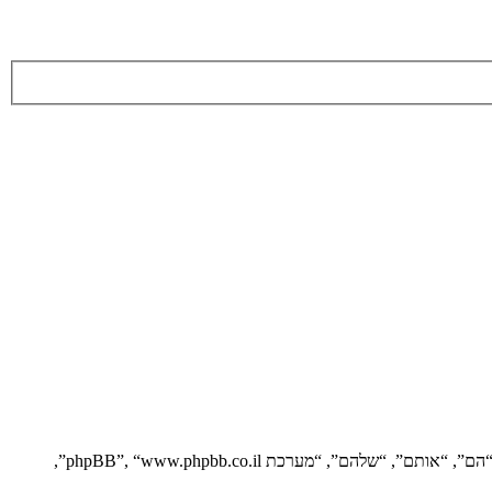
הסכם זה מסביר בפירוט כיצד “” יחד עם החברות הקשורות אליה (להלן “אנחנו”, “אותנו”, “שלנו”, “”, “https://vgfreak.com/forum”) ו־phpBB (להלן “הם”, “אותם”, “שלהם”, “מערכת phpBB”, “www.phpbb.co.il”,