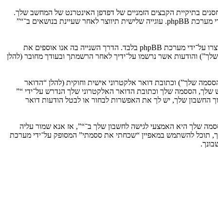
וגיות, אשר הם קבצי טקסט קטנים אשר מאוחסנים בתיקיית הקבצים הזמניים של דפדפן האינטרנט של המחשב שלך.
שתי העוגיות הראשונות מכילות רק זיהות משתמש (להלן “זיהוי משתמש”) וזיהוי חיבור אנונימי (להלן “זיהוי חיבור”), הנקבעים אצל באופן אוטומטי על־ידי מערכת phpBB. עוגייה שלישית תיווצר לאחר שעיינת בנושאים ב־“”
אנו יכולים גם ליצור עוגיות אשר אינן קשורות למערכת phpBB בזמן הגלישה ב־“”, אך הן מחוץ להיקף מסמך זה אשר מיועד לכסות על העמודים אשר נוצרו על־ידי מערכת phpBB בלבד. הדרך השנייה בה אנו אוספים את
ון שלך”) והודעות אשר נרשמו על־ידיך לאחר הרשמתך ובעודך מחובר (להלן
ססמה שלך”) וכתובת דואר אלקטרוני אישית וחוקית (להלן “הדואר
ש שלך, הססמה שלך וכתובת הדואר האלקטרוני שלך הנדרש על־ידי “”
וך החשבון שלך, יש לך את האפשרות לבחור או לבטל הודעות דואר
מה שלך היא האמצעי לגישה לחשבון שלך ב־“”, אז אנא שמור עליה
ח את הססמה לחשבון שלך, תוכל להשתמש במאפיין “שכחתי את ססמתי” המסופק על־ידי מערכת