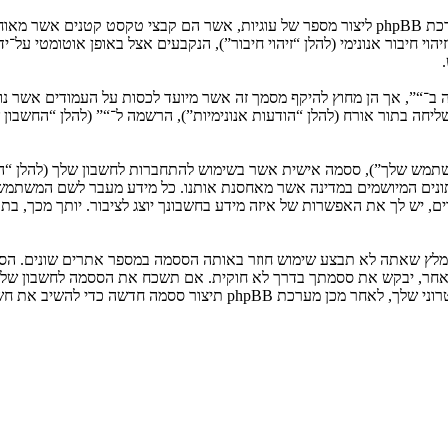
המידע שלך נאסף בעזרת שתי דרכים. ראשונה, הגלישה אל “” תגרום למערכת phpBB ליצור מספר של ע
: שליחה בתור אורח (להלן “הודעות אנונימיות”), הרשמה ל־“” (להלן “החשב
המשתמש שלך”), ססמה אישית אשר בשימוש להתחברות לחשבון שלך (להלן “ה
 נתונים המיושמים במדינה אשר מאחסנת אותנו. כל מידע מעבר לשם המשתמ
, יש לך את האפשרות של איזה מידע בחשבונך יוצג לציבור. יותך מכך, בת
ומלץ שאתה לא תבצע שימוש חוזר באותה הססמה במספר אתרים שונים. הסס
בו מישהו הקשור ל־“”, phpBB או כל צד שלישי אחר, יבקש את ססמתך בדרך לא חוקית. אם תשכ