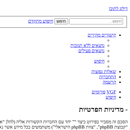
דילוג לתוכן
חיפוש מתקדם
חיפוש
קישורים מהירים
נושאים ללא תגובות
נושאים פעילים
חיפוש
שאלות נפוצות
התחברות
הרשמה
VGF
פורומים
חיפוש
- מדיניות הפרטיות
“קבוצת phpBB”, “צוות phpBB הישראלי”) משתמשים בכל מידע אשר נאסף במשך כל חיבור בשימוש שלך (להלן “המידע שלך”).