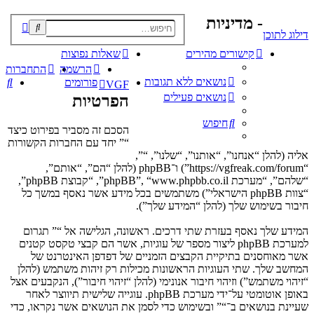
- מדיניות
פוש
דילוג לתוכן
קדם
קישורים מהירים
שאלות נפוצות
הרשמה
התחברות
נושאים ללא תגובות
חי
פורומים
VGF
נושאים פעילים
הפרטיות
חיפוש
הסכם זה מסביר בפירוט כיצד
“” יחד עם החברות הקשורות
אליה (להלן “אנחנו”, “אותנו”, “שלנו”, “”,
“https://vgfreak.com/forum”) ו־phpBB (להלן “הם”, “אותם”,
“שלהם”, “מערכת phpBB”, “www.phpbb.co.il”, “קבוצת phpBB”,
“צוות phpBB הישראלי”) משתמשים בכל מידע אשר נאסף במשך כל
חיבור בשימוש שלך (להלן “המידע שלך”).
המידע שלך נאסף בעזרת שתי דרכים. ראשונה, הגלישה אל “” תגרום
למערכת phpBB ליצור מספר של עוגיות, אשר הם קבצי טקסט קטנים
אשר מאוחסנים בתיקיית הקבצים הזמניים של דפדפן האינטרנט של
המחשב שלך. שתי העוגיות הראשונות מכילות רק זיהות משתמש (להלן
“זיהוי משתמש”) וזיהוי חיבור אנונימי (להלן “זיהוי חיבור”), הנקבעים אצל
באופן אוטומטי על־ידי מערכת phpBB. עוגייה שלישית תיווצר לאחר
שעיינת בנושאים ב־“” ובשימוש כדי לסמן את הנושאים אשר נקראו, כדי