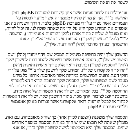
לשפר את הנאת השימוש.
אנו יכולים גם ליצור עוגיות אשר אינן קשורות למערכת phpBB בזמן
הגלישה ב־“”, אך הן מחוץ להיקף מסמך זה אשר מיועד לכסות על
העמודים אשר נוצרו על־ידי מערכת phpBB בלבד. הדרך השנייה בה אנו
אוספים את המידע שלך היא על־ידי מה שאתה שולח לנו. זה יכול להיות,
ואינו מוגבל ל: שליחה בתור אורח (להלן “הודעות אנונימיות”), הרשמה
ל־“” (להלן “החשבון שלך”) והודעות אשר נרשמו על־ידיך לאחר
הרשמתך ובעודך מחובר (להלן “ההודעות שלך”).
החשבון שלך יהיה בחשיפה מינימלית המכיל שם זיהוי ייחודי (להלן “שם
המשתמש שלך”), ססמה אישית אשר בשימוש להתחברות לחשבון שלך
(להלן “הססמה שלך”) וכתובת דואר אלקטרוני אישית וחוקית (להלן
“הדואר האלקטרוני שלך”). המידע שלך לחשבון שלך ב־“” מוגן על־ידי
חוקי הגנת נתונים המיושמים במדינה אשר מאחסנת אותנו. כל מידע
מעבר לשם המשתמש שלך, הססמה שלך וכתובת הדואר האלקטרוני
שלך הנדרש על־ידי “” במשך תהליך ההרשמה הנו חובה או רשות, לפי
ההחלטה של “”. בכל המקרים, יש לך את האפשרות של איזה מידע
בחשבונך יוצג לציבור. יותך מכך, בתוך החשבון שלך, יש לך את האפשרות
לבחור או לבטל הודעות דואר אלקטרוני אשר נוצרות באופן אוטומטי
על־ידי מערכת phpBB.
הססמה שלך מוצפנת (הצפנה לכיוון אחד) כך שהיא מאובטחת. עם זאת,
מומלץ שאתה לא תבצע שימוש חוזר באותה הססמה במספר אתרים
שונים. הססמה שלך היא האמצעי לגישה לחשבון שלך ב־“”, אז אנא