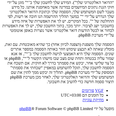
“הדואר האלקטרוני שלך”). המידע שלך לחשבון שלך ב־“” מוגן על־ידי
חוקי הגנת נתונים המיושמים במדינה אשר מאחסנת אותנו. כל מידע
מעבר לשם המשתמש שלך, הססמה שלך וכתובת הדואר האלקטרוני
שלך הנדרש על־ידי “” במשך תהליך ההרשמה הנו חובה או רשות, לפי
ההחלטה של “”. בכל המקרים, יש לך את האפשרות של איזה מידע
בחשבונך יוצג לציבור. יותך מכך, בתוך החשבון שלך, יש לך את האפשרות
לבחור או לבטל הודעות דואר אלקטרוני אשר נוצרות באופן אוטומטי
על־ידי מערכת phpBB.
הססמה שלך מוצפנת (הצפנה לכיוון אחד) כך שהיא מאובטחת. עם זאת,
מומלץ שאתה לא תבצע שימוש חוזר באותה הססמה במספר אתרים
שונים. הססמה שלך היא האמצעי לגישה לחשבון שלך ב־“”, אז אנא
שמור עליה בבטחה ותחת שום מצב שבו מישהו הקשור ל־“”, phpBB או
כל צד שלישי אחר, יבקש את ססמתך בדרך לא חוקית. אם תשכח את
הססמה לחשבון שלך, תוכל להשתמש במאפיין “שכחתי את ססמתי”
המסופק על־ידי מערכת phpBB. תהליך זה יבקש ממך להזין את שם
המשתמש שלך והדואר האלקטרוני שלך, לאחר מכן מערכת phpBB
תיצור ססמה חדשה כדי להשיב את חשבונך.
VGF
פורומים
כל הזמנים הם
UTC+03:00
מחיקת עוגיות
מופעל על ידי
® Forum Software © phpBB Limited
phpBB