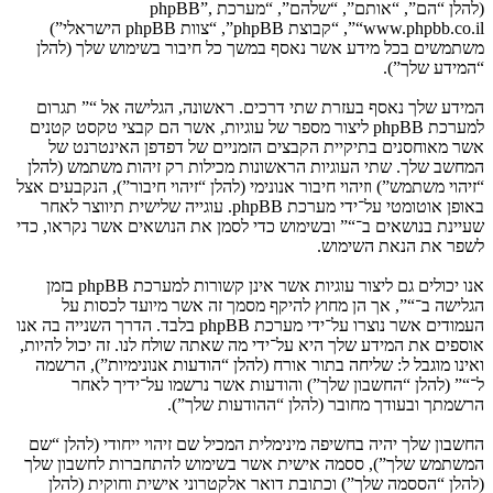
(להלן “הם”, “אותם”, “שלהם”, “מערכת phpBB”,
“www.phpbb.co.il”, “קבוצת phpBB”, “צוות phpBB הישראלי”)
משתמשים בכל מידע אשר נאסף במשך כל חיבור בשימוש שלך (להלן
“המידע שלך”).
המידע שלך נאסף בעזרת שתי דרכים. ראשונה, הגלישה אל “” תגרום
למערכת phpBB ליצור מספר של עוגיות, אשר הם קבצי טקסט קטנים
אשר מאוחסנים בתיקיית הקבצים הזמניים של דפדפן האינטרנט של
המחשב שלך. שתי העוגיות הראשונות מכילות רק זיהות משתמש (להלן
“זיהוי משתמש”) וזיהוי חיבור אנונימי (להלן “זיהוי חיבור”), הנקבעים אצל
באופן אוטומטי על־ידי מערכת phpBB. עוגייה שלישית תיווצר לאחר
שעיינת בנושאים ב־“” ובשימוש כדי לסמן את הנושאים אשר נקראו, כדי
לשפר את הנאת השימוש.
אנו יכולים גם ליצור עוגיות אשר אינן קשורות למערכת phpBB בזמן
הגלישה ב־“”, אך הן מחוץ להיקף מסמך זה אשר מיועד לכסות על
העמודים אשר נוצרו על־ידי מערכת phpBB בלבד. הדרך השנייה בה אנו
אוספים את המידע שלך היא על־ידי מה שאתה שולח לנו. זה יכול להיות,
ואינו מוגבל ל: שליחה בתור אורח (להלן “הודעות אנונימיות”), הרשמה
ל־“” (להלן “החשבון שלך”) והודעות אשר נרשמו על־ידיך לאחר
הרשמתך ובעודך מחובר (להלן “ההודעות שלך”).
החשבון שלך יהיה בחשיפה מינימלית המכיל שם זיהוי ייחודי (להלן “שם
המשתמש שלך”), ססמה אישית אשר בשימוש להתחברות לחשבון שלך
(להלן “הססמה שלך”) וכתובת דואר אלקטרוני אישית וחוקית (להלן