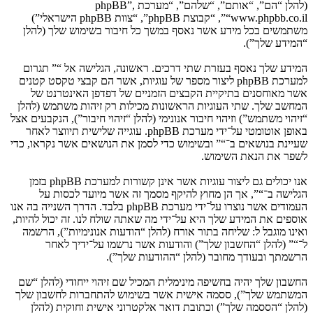
(להלן “הם”, “אותם”, “שלהם”, “מערכת phpBB”,
“www.phpbb.co.il”, “קבוצת phpBB”, “צוות phpBB הישראלי”)
משתמשים בכל מידע אשר נאסף במשך כל חיבור בשימוש שלך (להלן
“המידע שלך”).
המידע שלך נאסף בעזרת שתי דרכים. ראשונה, הגלישה אל “” תגרום
למערכת phpBB ליצור מספר של עוגיות, אשר הם קבצי טקסט קטנים
אשר מאוחסנים בתיקיית הקבצים הזמניים של דפדפן האינטרנט של
המחשב שלך. שתי העוגיות הראשונות מכילות רק זיהות משתמש (להלן
“זיהוי משתמש”) וזיהוי חיבור אנונימי (להלן “זיהוי חיבור”), הנקבעים אצל
באופן אוטומטי על־ידי מערכת phpBB. עוגייה שלישית תיווצר לאחר
שעיינת בנושאים ב־“” ובשימוש כדי לסמן את הנושאים אשר נקראו, כדי
לשפר את הנאת השימוש.
אנו יכולים גם ליצור עוגיות אשר אינן קשורות למערכת phpBB בזמן
הגלישה ב־“”, אך הן מחוץ להיקף מסמך זה אשר מיועד לכסות על
העמודים אשר נוצרו על־ידי מערכת phpBB בלבד. הדרך השנייה בה אנו
אוספים את המידע שלך היא על־ידי מה שאתה שולח לנו. זה יכול להיות,
ואינו מוגבל ל: שליחה בתור אורח (להלן “הודעות אנונימיות”), הרשמה
ל־“” (להלן “החשבון שלך”) והודעות אשר נרשמו על־ידיך לאחר
הרשמתך ובעודך מחובר (להלן “ההודעות שלך”).
החשבון שלך יהיה בחשיפה מינימלית המכיל שם זיהוי ייחודי (להלן “שם
המשתמש שלך”), ססמה אישית אשר בשימוש להתחברות לחשבון שלך
(להלן “הססמה שלך”) וכתובת דואר אלקטרוני אישית וחוקית (להלן