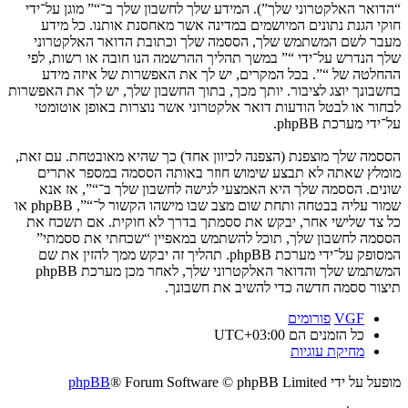
“הדואר האלקטרוני שלך”). המידע שלך לחשבון שלך ב־“” מוגן על־ידי
חוקי הגנת נתונים המיושמים במדינה אשר מאחסנת אותנו. כל מידע
מעבר לשם המשתמש שלך, הססמה שלך וכתובת הדואר האלקטרוני
שלך הנדרש על־ידי “” במשך תהליך ההרשמה הנו חובה או רשות, לפי
ההחלטה של “”. בכל המקרים, יש לך את האפשרות של איזה מידע
בחשבונך יוצג לציבור. יותך מכך, בתוך החשבון שלך, יש לך את האפשרות
לבחור או לבטל הודעות דואר אלקטרוני אשר נוצרות באופן אוטומטי
על־ידי מערכת phpBB.
הססמה שלך מוצפנת (הצפנה לכיוון אחד) כך שהיא מאובטחת. עם זאת,
מומלץ שאתה לא תבצע שימוש חוזר באותה הססמה במספר אתרים
שונים. הססמה שלך היא האמצעי לגישה לחשבון שלך ב־“”, אז אנא
שמור עליה בבטחה ותחת שום מצב שבו מישהו הקשור ל־“”, phpBB או
כל צד שלישי אחר, יבקש את ססמתך בדרך לא חוקית. אם תשכח את
הססמה לחשבון שלך, תוכל להשתמש במאפיין “שכחתי את ססמתי”
המסופק על־ידי מערכת phpBB. תהליך זה יבקש ממך להזין את שם
המשתמש שלך והדואר האלקטרוני שלך, לאחר מכן מערכת phpBB
תיצור ססמה חדשה כדי להשיב את חשבונך.
VGF
פורומים
כל הזמנים הם
UTC+03:00
מחיקת עוגיות
מופעל על ידי
® Forum Software © phpBB Limited
phpBB