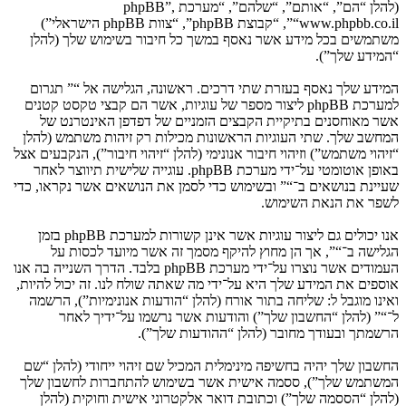
(להלן “הם”, “אותם”, “שלהם”, “מערכת phpBB”,
“www.phpbb.co.il”, “קבוצת phpBB”, “צוות phpBB הישראלי”)
משתמשים בכל מידע אשר נאסף במשך כל חיבור בשימוש שלך (להלן
“המידע שלך”).
המידע שלך נאסף בעזרת שתי דרכים. ראשונה, הגלישה אל “” תגרום
למערכת phpBB ליצור מספר של עוגיות, אשר הם קבצי טקסט קטנים
אשר מאוחסנים בתיקיית הקבצים הזמניים של דפדפן האינטרנט של
המחשב שלך. שתי העוגיות הראשונות מכילות רק זיהות משתמש (להלן
“זיהוי משתמש”) וזיהוי חיבור אנונימי (להלן “זיהוי חיבור”), הנקבעים אצל
באופן אוטומטי על־ידי מערכת phpBB. עוגייה שלישית תיווצר לאחר
שעיינת בנושאים ב־“” ובשימוש כדי לסמן את הנושאים אשר נקראו, כדי
לשפר את הנאת השימוש.
אנו יכולים גם ליצור עוגיות אשר אינן קשורות למערכת phpBB בזמן
הגלישה ב־“”, אך הן מחוץ להיקף מסמך זה אשר מיועד לכסות על
העמודים אשר נוצרו על־ידי מערכת phpBB בלבד. הדרך השנייה בה אנו
אוספים את המידע שלך היא על־ידי מה שאתה שולח לנו. זה יכול להיות,
ואינו מוגבל ל: שליחה בתור אורח (להלן “הודעות אנונימיות”), הרשמה
ל־“” (להלן “החשבון שלך”) והודעות אשר נרשמו על־ידיך לאחר
הרשמתך ובעודך מחובר (להלן “ההודעות שלך”).
החשבון שלך יהיה בחשיפה מינימלית המכיל שם זיהוי ייחודי (להלן “שם
המשתמש שלך”), ססמה אישית אשר בשימוש להתחברות לחשבון שלך
(להלן “הססמה שלך”) וכתובת דואר אלקטרוני אישית וחוקית (להלן