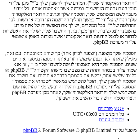
“הדואר האלקטרוני שלך”). המידע שלך לחשבון שלך ב־“” מוגן על־ידי
חוקי הגנת נתונים המיושמים במדינה אשר מאחסנת אותנו. כל מידע
מעבר לשם המשתמש שלך, הססמה שלך וכתובת הדואר האלקטרוני
שלך הנדרש על־ידי “” במשך תהליך ההרשמה הנו חובה או רשות, לפי
ההחלטה של “”. בכל המקרים, יש לך את האפשרות של איזה מידע
בחשבונך יוצג לציבור. יותך מכך, בתוך החשבון שלך, יש לך את האפשרות
לבחור או לבטל הודעות דואר אלקטרוני אשר נוצרות באופן אוטומטי
על־ידי מערכת phpBB.
הססמה שלך מוצפנת (הצפנה לכיוון אחד) כך שהיא מאובטחת. עם זאת,
מומלץ שאתה לא תבצע שימוש חוזר באותה הססמה במספר אתרים
שונים. הססמה שלך היא האמצעי לגישה לחשבון שלך ב־“”, אז אנא
שמור עליה בבטחה ותחת שום מצב שבו מישהו הקשור ל־“”, phpBB או
כל צד שלישי אחר, יבקש את ססמתך בדרך לא חוקית. אם תשכח את
הססמה לחשבון שלך, תוכל להשתמש במאפיין “שכחתי את ססמתי”
המסופק על־ידי מערכת phpBB. תהליך זה יבקש ממך להזין את שם
המשתמש שלך והדואר האלקטרוני שלך, לאחר מכן מערכת phpBB
תיצור ססמה חדשה כדי להשיב את חשבונך.
VGF
פורומים
כל הזמנים הם
UTC+03:00
מחיקת עוגיות
מופעל על ידי
® Forum Software © phpBB Limited
phpBB