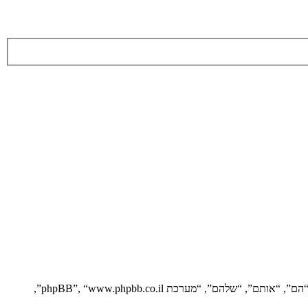
הסכם זה מסביר בפירוט כיצד “” יחד עם החברות הקשורות אליה (להלן “אנחנו”, “אותנו”, “שלנו”, “”, “https://vgfreak.com/forum”) ו־phpBB (להלן “הם”, “אותם”, “שלהם”, “מערכת phpBB”, “www.phpbb.co.il”,