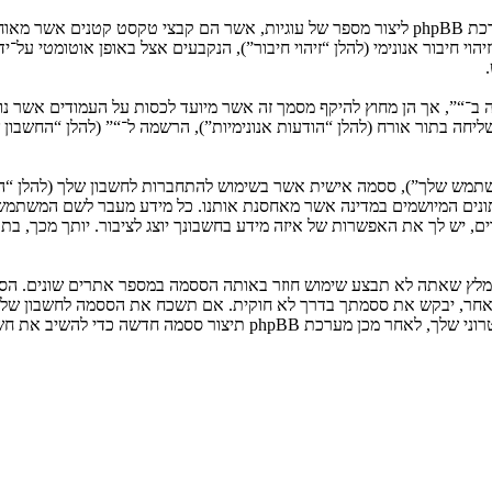
המידע שלך נאסף בעזרת שתי דרכים. ראשונה, הגלישה אל “” תגרום למערכת phpBB ליצור מספר של ע
: שליחה בתור אורח (להלן “הודעות אנונימיות”), הרשמה ל־“” (להלן “החשב
המשתמש שלך”), ססמה אישית אשר בשימוש להתחברות לחשבון שלך (להלן “ה
 נתונים המיושמים במדינה אשר מאחסנת אותנו. כל מידע מעבר לשם המשתמ
, יש לך את האפשרות של איזה מידע בחשבונך יוצג לציבור. יותך מכך, בת
ומלץ שאתה לא תבצע שימוש חוזר באותה הססמה במספר אתרים שונים. הסס
בו מישהו הקשור ל־“”, phpBB או כל צד שלישי אחר, יבקש את ססמתך בדרך לא חוקית. אם תשכ