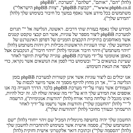
(להלן “הם”, “אותם”, “שלהם”, “מערכת phpBB”,
“www.phpbb.co.il”, “קבוצת phpBB”, “צוות phpBB הישראלי”)
משתמשים בכל מידע אשר נאסף במשך כל חיבור בשימוש שלך (להלן
“המידע שלך”).
המידע שלך נאסף בעזרת שתי דרכים. ראשונה, הגלישה אל “” תגרום
למערכת phpBB ליצור מספר של עוגיות, אשר הם קבצי טקסט קטנים
אשר מאוחסנים בתיקיית הקבצים הזמניים של דפדפן האינטרנט של
המחשב שלך. שתי העוגיות הראשונות מכילות רק זיהות משתמש (להלן
“זיהוי משתמש”) וזיהוי חיבור אנונימי (להלן “זיהוי חיבור”), הנקבעים אצל
באופן אוטומטי על־ידי מערכת phpBB. עוגייה שלישית תיווצר לאחר
שעיינת בנושאים ב־“” ובשימוש כדי לסמן את הנושאים אשר נקראו, כדי
לשפר את הנאת השימוש.
אנו יכולים גם ליצור עוגיות אשר אינן קשורות למערכת phpBB בזמן
הגלישה ב־“”, אך הן מחוץ להיקף מסמך זה אשר מיועד לכסות על
העמודים אשר נוצרו על־ידי מערכת phpBB בלבד. הדרך השנייה בה אנו
אוספים את המידע שלך היא על־ידי מה שאתה שולח לנו. זה יכול להיות,
ואינו מוגבל ל: שליחה בתור אורח (להלן “הודעות אנונימיות”), הרשמה
ל־“” (להלן “החשבון שלך”) והודעות אשר נרשמו על־ידיך לאחר
הרשמתך ובעודך מחובר (להלן “ההודעות שלך”).
החשבון שלך יהיה בחשיפה מינימלית המכיל שם זיהוי ייחודי (להלן “שם
המשתמש שלך”), ססמה אישית אשר בשימוש להתחברות לחשבון שלך
(להלן “הססמה שלך”) וכתובת דואר אלקטרוני אישית וחוקית (להלן