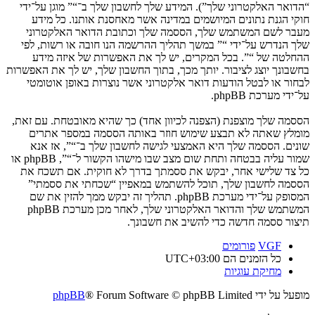
“הדואר האלקטרוני שלך”). המידע שלך לחשבון שלך ב־“” מוגן על־ידי
חוקי הגנת נתונים המיושמים במדינה אשר מאחסנת אותנו. כל מידע
מעבר לשם המשתמש שלך, הססמה שלך וכתובת הדואר האלקטרוני
שלך הנדרש על־ידי “” במשך תהליך ההרשמה הנו חובה או רשות, לפי
ההחלטה של “”. בכל המקרים, יש לך את האפשרות של איזה מידע
בחשבונך יוצג לציבור. יותך מכך, בתוך החשבון שלך, יש לך את האפשרות
לבחור או לבטל הודעות דואר אלקטרוני אשר נוצרות באופן אוטומטי
על־ידי מערכת phpBB.
הססמה שלך מוצפנת (הצפנה לכיוון אחד) כך שהיא מאובטחת. עם זאת,
מומלץ שאתה לא תבצע שימוש חוזר באותה הססמה במספר אתרים
שונים. הססמה שלך היא האמצעי לגישה לחשבון שלך ב־“”, אז אנא
שמור עליה בבטחה ותחת שום מצב שבו מישהו הקשור ל־“”, phpBB או
כל צד שלישי אחר, יבקש את ססמתך בדרך לא חוקית. אם תשכח את
הססמה לחשבון שלך, תוכל להשתמש במאפיין “שכחתי את ססמתי”
המסופק על־ידי מערכת phpBB. תהליך זה יבקש ממך להזין את שם
המשתמש שלך והדואר האלקטרוני שלך, לאחר מכן מערכת phpBB
תיצור ססמה חדשה כדי להשיב את חשבונך.
VGF
פורומים
כל הזמנים הם
UTC+03:00
מחיקת עוגיות
מופעל על ידי
® Forum Software © phpBB Limited
phpBB