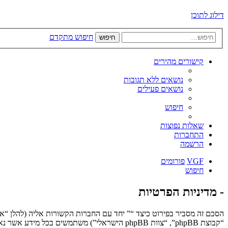
דילוג לתוכן
חיפוש מתקדם
חיפוש
קישורים מהירים
נושאים ללא תגובות
נושאים פעילים
חיפוש
שאלות נפוצות
התחברות
הרשמה
VGF
פורומים
חיפוש
- מדיניות הפרטיות
“קבוצת phpBB”, “צוות phpBB הישראלי”) משתמשים בכל מידע אשר נאסף במשך כל חיבור בשימוש שלך (להלן “המידע שלך”).