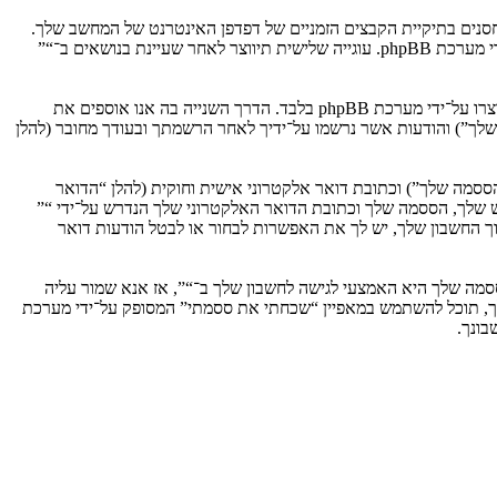
וגיות, אשר הם קבצי טקסט קטנים אשר מאוחסנים בתיקיית הקבצים הזמניים של דפדפן האינטרנט של המחשב שלך.
שתי העוגיות הראשונות מכילות רק זיהות משתמש (להלן “זיהוי משתמש”) וזיהוי חיבור אנונימי (להלן “זיהוי חיבור”), הנקבעים אצל באופן אוטומטי על־ידי מערכת phpBB. עוגייה שלישית תיווצר לאחר שעיינת בנושאים ב־“”
אנו יכולים גם ליצור עוגיות אשר אינן קשורות למערכת phpBB בזמן הגלישה ב־“”, אך הן מחוץ להיקף מסמך זה אשר מיועד לכסות על העמודים אשר נוצרו על־ידי מערכת phpBB בלבד. הדרך השנייה בה אנו אוספים את
ון שלך”) והודעות אשר נרשמו על־ידיך לאחר הרשמתך ובעודך מחובר (להלן
ססמה שלך”) וכתובת דואר אלקטרוני אישית וחוקית (להלן “הדואר
ש שלך, הססמה שלך וכתובת הדואר האלקטרוני שלך הנדרש על־ידי “”
וך החשבון שלך, יש לך את האפשרות לבחור או לבטל הודעות דואר
מה שלך היא האמצעי לגישה לחשבון שלך ב־“”, אז אנא שמור עליה
ח את הססמה לחשבון שלך, תוכל להשתמש במאפיין “שכחתי את ססמתי” המסופק על־ידי מערכת