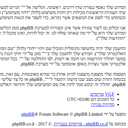
ובשימוש כדי לסמן את הנושאים אשר נקראו, כדי לשפר את הנאת השימוש.
המידע שלך היא על־ידי מה שאתה שולח לנו. זה יכול להיות, ואינו מוגבל ל
“ההודעות שלך”).
החשבון שלך יהיה בחשיפה מינימלית המכיל שם זיהוי ייחודי (להלן “שם 
האלקטרוני שלך”). המידע שלך לחשבון שלך ב־“” מוגן על־ידי חוקי הגנת
במשך תהליך ההרשמה הנו חובה או רשות, לפי ההחלטה של “”. בכל המקרים
אלקטרוני אשר נוצרות באופן אוטומטי על־ידי מערכת phpBB.
הססמה שלך מוצפנת (הצפנה לכיוון אחד) כך שהיא מאובטחת. עם זאת, מ
בבטחה ותחת שום מצב ש
phpBB. תהליך זה יבקש ממך להזין את שם המשתמש שלך והדואר האלקטרוני שלך, לאחר מכן מערכת phpBB תיצור ססמה חדשה כדי להשיב את חשבונך.
VGF
פורומים
כל הזמנים הם
UTC+03:00
מחיקת עוגיות
מופעל על ידי
® Forum Software © phpBB Limited
phpBB
מבוסס על
phpBB.co.il - פורומים בעברית
. © 2017 - phpBB.co.il.