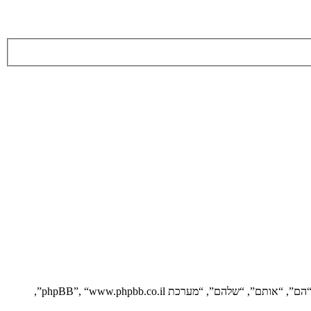
הסכם זה מסביר בפירוט כיצד “” יחד עם החברות הקשורות אליה (להלן “אנחנו”, “אותנו”, “שלנו”, “”, “https://vgfreak.com/forum”) ו־phpBB (להלן “הם”, “אותם”, “שלהם”, “מערכת phpBB”, “www.phpbb.co.il”,