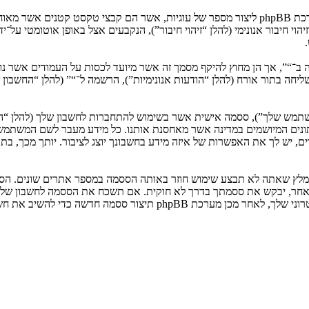
המידע שלך נאסף בעזרת שתי דרכים. ראשונה, הגלישה אל “” תגרום למערכת phpBB ליצור מספר של ע
: שליחה בתור אורח (להלן “הודעות אנונימיות”), הרשמה ל־“” (להלן “החשב
המשתמש שלך”), ססמה אישית אשר בשימוש להתחברות לחשבון שלך (להלן “ה
 נתונים המיושמים במדינה אשר מאחסנת אותנו. כל מידע מעבר לשם המשתמ
, יש לך את האפשרות של איזה מידע בחשבונך יוצג לציבור. יותך מכך, בת
ומלץ שאתה לא תבצע שימוש חוזר באותה הססמה במספר אתרים שונים. הסס
בו מישהו הקשור ל־“”, phpBB או כל צד שלישי אחר, יבקש את ססמתך בדרך לא חוקית. אם תשכ