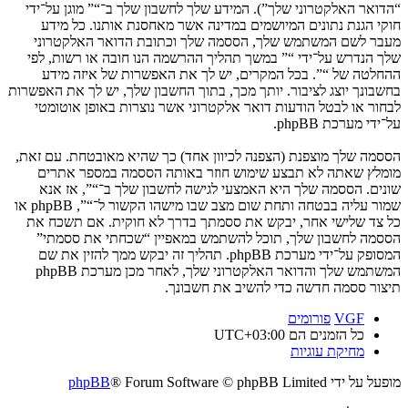
“הדואר האלקטרוני שלך”). המידע שלך לחשבון שלך ב־“” מוגן על־ידי
חוקי הגנת נתונים המיושמים במדינה אשר מאחסנת אותנו. כל מידע
מעבר לשם המשתמש שלך, הססמה שלך וכתובת הדואר האלקטרוני
שלך הנדרש על־ידי “” במשך תהליך ההרשמה הנו חובה או רשות, לפי
ההחלטה של “”. בכל המקרים, יש לך את האפשרות של איזה מידע
בחשבונך יוצג לציבור. יותך מכך, בתוך החשבון שלך, יש לך את האפשרות
לבחור או לבטל הודעות דואר אלקטרוני אשר נוצרות באופן אוטומטי
על־ידי מערכת phpBB.
הססמה שלך מוצפנת (הצפנה לכיוון אחד) כך שהיא מאובטחת. עם זאת,
מומלץ שאתה לא תבצע שימוש חוזר באותה הססמה במספר אתרים
שונים. הססמה שלך היא האמצעי לגישה לחשבון שלך ב־“”, אז אנא
שמור עליה בבטחה ותחת שום מצב שבו מישהו הקשור ל־“”, phpBB או
כל צד שלישי אחר, יבקש את ססמתך בדרך לא חוקית. אם תשכח את
הססמה לחשבון שלך, תוכל להשתמש במאפיין “שכחתי את ססמתי”
המסופק על־ידי מערכת phpBB. תהליך זה יבקש ממך להזין את שם
המשתמש שלך והדואר האלקטרוני שלך, לאחר מכן מערכת phpBB
תיצור ססמה חדשה כדי להשיב את חשבונך.
VGF
פורומים
כל הזמנים הם
UTC+03:00
מחיקת עוגיות
מופעל על ידי
® Forum Software © phpBB Limited
phpBB