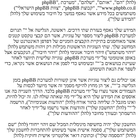
(להלן “הם”, “אותם”, “שלהם”, “מערכת phpBB”,
“www.phpbb.co.il”, “קבוצת phpBB”, “צוות phpBB הישראלי”)
משתמשים בכל מידע אשר נאסף במשך כל חיבור בשימוש שלך (להלן
“המידע שלך”).
המידע שלך נאסף בעזרת שתי דרכים. ראשונה, הגלישה אל “” תגרום
למערכת phpBB ליצור מספר של עוגיות, אשר הם קבצי טקסט קטנים
אשר מאוחסנים בתיקיית הקבצים הזמניים של דפדפן האינטרנט של
המחשב שלך. שתי העוגיות הראשונות מכילות רק זיהות משתמש (להלן
“זיהוי משתמש”) וזיהוי חיבור אנונימי (להלן “זיהוי חיבור”), הנקבעים אצל
באופן אוטומטי על־ידי מערכת phpBB. עוגייה שלישית תיווצר לאחר
שעיינת בנושאים ב־“” ובשימוש כדי לסמן את הנושאים אשר נקראו, כדי
לשפר את הנאת השימוש.
אנו יכולים גם ליצור עוגיות אשר אינן קשורות למערכת phpBB בזמן
הגלישה ב־“”, אך הן מחוץ להיקף מסמך זה אשר מיועד לכסות על
העמודים אשר נוצרו על־ידי מערכת phpBB בלבד. הדרך השנייה בה אנו
אוספים את המידע שלך היא על־ידי מה שאתה שולח לנו. זה יכול להיות,
ואינו מוגבל ל: שליחה בתור אורח (להלן “הודעות אנונימיות”), הרשמה
ל־“” (להלן “החשבון שלך”) והודעות אשר נרשמו על־ידיך לאחר
הרשמתך ובעודך מחובר (להלן “ההודעות שלך”).
החשבון שלך יהיה בחשיפה מינימלית המכיל שם זיהוי ייחודי (להלן “שם
המשתמש שלך”), ססמה אישית אשר בשימוש להתחברות לחשבון שלך
(להלן “הססמה שלך”) וכתובת דואר אלקטרוני אישית וחוקית (להלן