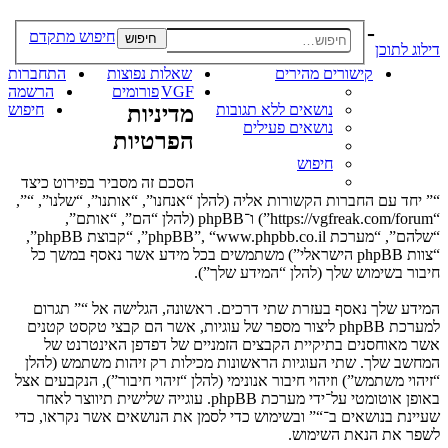
-
חיפוש מתקדם
חיפוש
דילוג לתוכן
קישורים מהירים
שאלות נפוצות
התחברות
VGF
פורומים
הרשמה
נושאים ללא תגובות
מדיניות
חיפוש
נושאים פעילים
הפרטיות
חיפוש
הסכם זה מסביר בפירוט כיצד
“” יחד עם החברות הקשורות אליה (להלן “אנחנו”, “אותנו”, “שלנו”, “”,
“https://vgfreak.com/forum”) ו־phpBB (להלן “הם”, “אותם”,
“שלהם”, “מערכת phpBB”, “www.phpbb.co.il”, “קבוצת phpBB”,
“צוות phpBB הישראלי”) משתמשים בכל מידע אשר נאסף במשך כל
חיבור בשימוש שלך (להלן “המידע שלך”).
המידע שלך נאסף בעזרת שתי דרכים. ראשונה, הגלישה אל “” תגרום
למערכת phpBB ליצור מספר של עוגיות, אשר הם קבצי טקסט קטנים
אשר מאוחסנים בתיקיית הקבצים הזמניים של דפדפן האינטרנט של
המחשב שלך. שתי העוגיות הראשונות מכילות רק זיהות משתמש (להלן
“זיהוי משתמש”) וזיהוי חיבור אנונימי (להלן “זיהוי חיבור”), הנקבעים אצל
באופן אוטומטי על־ידי מערכת phpBB. עוגייה שלישית תיווצר לאחר
שעיינת בנושאים ב־“” ובשימוש כדי לסמן את הנושאים אשר נקראו, כדי
לשפר את הנאת השימוש.