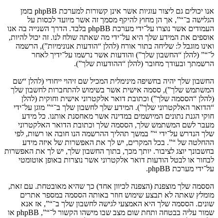
אנו יכולים גם ליצור עוגיות אשר אינן קשורות למערכת phpBB בזמן
הגלישה ב־“”, אך הן מחוץ להיקף מסמך זה אשר מיועד לכסות על
העמודים אשר נוצרו על־ידי מערכת phpBB בלבד. הדרך השנייה בה אנו
אוספים את המידע שלך היא על־ידי מה שאתה שולח לנו. זה יכול להיות,
ואינו מוגבל ל: שליחה בתור אורח (להלן “הודעות אנונימיות”), הרשמה
ל־“” (להלן “החשבון שלך”) והודעות אשר נרשמו על־ידיך לאחר
הרשמתך ובעודך מחובר (להלן “ההודעות שלך”).
החשבון שלך יהיה בחשיפה מינימלית המכיל שם זיהוי ייחודי (להלן “שם
המשתמש שלך”), ססמה אישית אשר בשימוש להתחברות לחשבון שלך
(להלן “הססמה שלך”) וכתובת דואר אלקטרוני אישית וחוקית (להלן
“הדואר האלקטרוני שלך”). המידע שלך לחשבון שלך ב־“” מוגן על־ידי
חוקי הגנת נתונים המיושמים במדינה אשר מאחסנת אותנו. כל מידע
מעבר לשם המשתמש שלך, הססמה שלך וכתובת הדואר האלקטרוני
שלך הנדרש על־ידי “” במשך תהליך ההרשמה הנו חובה או רשות, לפי
ההחלטה של “”. בכל המקרים, יש לך את האפשרות של איזה מידע
בחשבונך יוצג לציבור. יותך מכך, בתוך החשבון שלך, יש לך את האפשרות
לבחור או לבטל הודעות דואר אלקטרוני אשר נוצרות באופן אוטומטי
על־ידי מערכת phpBB.
הססמה שלך מוצפנת (הצפנה לכיוון אחד) כך שהיא מאובטחת. עם זאת,
מומלץ שאתה לא תבצע שימוש חוזר באותה הססמה במספר אתרים
שונים. הססמה שלך היא האמצעי לגישה לחשבון שלך ב־“”, אז אנא
שמור עליה בבטחה ותחת שום מצב שבו מישהו הקשור ל־“”, phpBB או