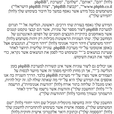
(להלן “הם”, “אותם”, “שלהם”, “מערכת phpBB”,
“www.phpbb.co.il”, “קבוצת phpBB”, “צוות phpBB הישראלי”)
משתמשים בכל מידע אשר נאסף במשך כל חיבור בשימוש שלך (להלן
“המידע שלך”).
המידע שלך נאסף בעזרת שתי דרכים. ראשונה, הגלישה אל “” תגרום
למערכת phpBB ליצור מספר של עוגיות, אשר הם קבצי טקסט קטנים
אשר מאוחסנים בתיקיית הקבצים הזמניים של דפדפן האינטרנט של
המחשב שלך. שתי העוגיות הראשונות מכילות רק זיהות משתמש (להלן
“זיהוי משתמש”) וזיהוי חיבור אנונימי (להלן “זיהוי חיבור”), הנקבעים אצל
באופן אוטומטי על־ידי מערכת phpBB. עוגייה שלישית תיווצר לאחר
שעיינת בנושאים ב־“” ובשימוש כדי לסמן את הנושאים אשר נקראו, כדי
לשפר את הנאת השימוש.
אנו יכולים גם ליצור עוגיות אשר אינן קשורות למערכת phpBB בזמן
הגלישה ב־“”, אך הן מחוץ להיקף מסמך זה אשר מיועד לכסות על
העמודים אשר נוצרו על־ידי מערכת phpBB בלבד. הדרך השנייה בה אנו
אוספים את המידע שלך היא על־ידי מה שאתה שולח לנו. זה יכול להיות,
ואינו מוגבל ל: שליחה בתור אורח (להלן “הודעות אנונימיות”), הרשמה
ל־“” (להלן “החשבון שלך”) והודעות אשר נרשמו על־ידיך לאחר
הרשמתך ובעודך מחובר (להלן “ההודעות שלך”).
החשבון שלך יהיה בחשיפה מינימלית המכיל שם זיהוי ייחודי (להלן “שם
המשתמש שלך”), ססמה אישית אשר בשימוש להתחברות לחשבון שלך
(להלן “הססמה שלך”) וכתובת דואר אלקטרוני אישית וחוקית (להלן