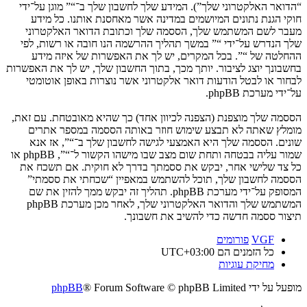
“הדואר האלקטרוני שלך”). המידע שלך לחשבון שלך ב־“” מוגן על־ידי
חוקי הגנת נתונים המיושמים במדינה אשר מאחסנת אותנו. כל מידע
מעבר לשם המשתמש שלך, הססמה שלך וכתובת הדואר האלקטרוני
שלך הנדרש על־ידי “” במשך תהליך ההרשמה הנו חובה או רשות, לפי
ההחלטה של “”. בכל המקרים, יש לך את האפשרות של איזה מידע
בחשבונך יוצג לציבור. יותך מכך, בתוך החשבון שלך, יש לך את האפשרות
לבחור או לבטל הודעות דואר אלקטרוני אשר נוצרות באופן אוטומטי
על־ידי מערכת phpBB.
הססמה שלך מוצפנת (הצפנה לכיוון אחד) כך שהיא מאובטחת. עם זאת,
מומלץ שאתה לא תבצע שימוש חוזר באותה הססמה במספר אתרים
שונים. הססמה שלך היא האמצעי לגישה לחשבון שלך ב־“”, אז אנא
שמור עליה בבטחה ותחת שום מצב שבו מישהו הקשור ל־“”, phpBB או
כל צד שלישי אחר, יבקש את ססמתך בדרך לא חוקית. אם תשכח את
הססמה לחשבון שלך, תוכל להשתמש במאפיין “שכחתי את ססמתי”
המסופק על־ידי מערכת phpBB. תהליך זה יבקש ממך להזין את שם
המשתמש שלך והדואר האלקטרוני שלך, לאחר מכן מערכת phpBB
תיצור ססמה חדשה כדי להשיב את חשבונך.
VGF
פורומים
כל הזמנים הם
UTC+03:00
מחיקת עוגיות
מופעל על ידי
® Forum Software © phpBB Limited
phpBB