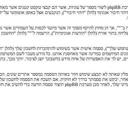
המידע שלך נאסף בעזרת שתי דרכים. ראשונה, הגלישה אל “” תגרום למערכת phpBB ליצור מספר של ע
: שליחה בתור אורח (להלן “הודעות אנונימיות”), הרשמה ל־“” (להלן “החשב
המשתמש שלך”), ססמה אישית אשר בשימוש להתחברות לחשבון שלך (להלן “ה
 נתונים המיושמים במדינה אשר מאחסנת אותנו. כל מידע מעבר לשם המשתמ
, יש לך את האפשרות של איזה מידע בחשבונך יוצג לציבור. יותך מכך, בת
ומלץ שאתה לא תבצע שימוש חוזר באותה הססמה במספר אתרים שונים. הסס
בו מישהו הקשור ל־“”, phpBB או כל צד שלישי אחר, יבקש את ססמתך בדרך לא חוקית. אם תשכ