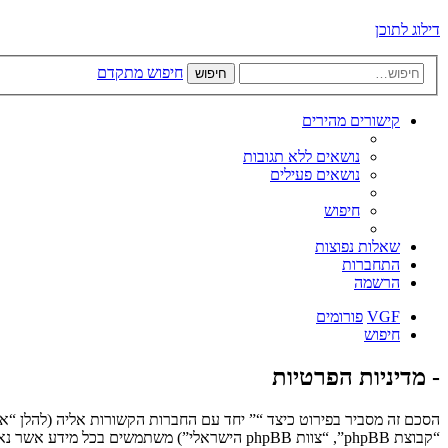
דילוג לתוכן
חיפוש מתקדם
חיפוש
קישורים מהירים
נושאים ללא תגובות
נושאים פעילים
חיפוש
שאלות נפוצות
התחברות
הרשמה
VGF
פורומים
חיפוש
- מדיניות הפרטיות
“קבוצת phpBB”, “צוות phpBB הישראלי”) משתמשים בכל מידע אשר נאסף במשך כל חיבור בשימוש שלך (להלן “המידע שלך”).