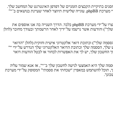
וגיות, אשר הם קבצי טקסט קטנים אשר מאוחסנים בתיקיית הקבצים הזמניים של דפדפן האינטרנט של המחשב שלך.
שתי העוגיות הראשונות מכילות רק זיהות משתמש (להלן “זיהוי משתמש”) וזיהוי חיבור אנונימי (להלן “זיהוי חיבור”), הנקבעים אצל באופן אוטומטי על־ידי מערכת phpBB. עוגייה שלישית תיווצר לאחר שעיינת בנושאים ב־“”
אנו יכולים גם ליצור עוגיות אשר אינן קשורות למערכת phpBB בזמן הגלישה ב־“”, אך הן מחוץ להיקף מסמך זה אשר מיועד לכסות על העמודים אשר נוצרו על־ידי מערכת phpBB בלבד. הדרך השנייה בה אנו אוספים את
ון שלך”) והודעות אשר נרשמו על־ידיך לאחר הרשמתך ובעודך מחובר (להלן
ססמה שלך”) וכתובת דואר אלקטרוני אישית וחוקית (להלן “הדואר
ש שלך, הססמה שלך וכתובת הדואר האלקטרוני שלך הנדרש על־ידי “”
וך החשבון שלך, יש לך את האפשרות לבחור או לבטל הודעות דואר
מה שלך היא האמצעי לגישה לחשבון שלך ב־“”, אז אנא שמור עליה
ח את הססמה לחשבון שלך, תוכל להשתמש במאפיין “שכחתי את ססמתי” המסופק על־ידי מערכת