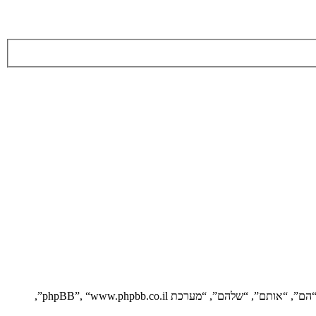
הסכם זה מסביר בפירוט כיצד “” יחד עם החברות הקשורות אליה (להלן “אנחנו”, “אותנו”, “שלנו”, “”, “https://vgfreak.com/forum”) ו־phpBB (להלן “הם”, “אותם”, “שלהם”, “מערכת phpBB”, “www.phpbb.co.il”,