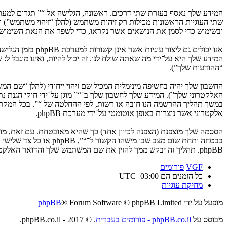
ובשימוש כדי לסמן את הנושאים אשר נקראו, כדי לשפר את הנאת השימוש.
המידע שלך היא על־ידי מה שאתה שולח לנו. זה יכול להיות, ואינו מוגבל ל
“ההודעות שלך”).
החשבון שלך יהיה בחשיפה מינימלית המכיל שם זיהוי ייחודי (להלן “שם 
האלקטרוני שלך”). המידע שלך לחשבון שלך ב־“” מוגן על־ידי חוקי הגנת
במשך תהליך ההרשמה הנו חובה או רשות, לפי ההחלטה של “”. בכל המקרים
אלקטרוני אשר נוצרות באופן אוטומטי על־ידי מערכת phpBB.
הססמה שלך מוצפנת (הצפנה לכיוון אחד) כך שהיא מאובטחת. עם זאת, מ
בבטחה ותחת שום מצב ש
phpBB. תהליך זה יבקש ממך להזין את שם המשתמש שלך והדואר האלקטרוני שלך, לאחר מכן מערכת phpBB תיצור ססמה חדשה כדי להשיב את חשבונך.
VGF
פורומים
כל הזמנים הם
UTC+03:00
מחיקת עוגיות
מופעל על ידי
® Forum Software © phpBB Limited
phpBB
מבוסס על
phpBB.co.il - פורומים בעברית
. © 2017 - phpBB.co.il.