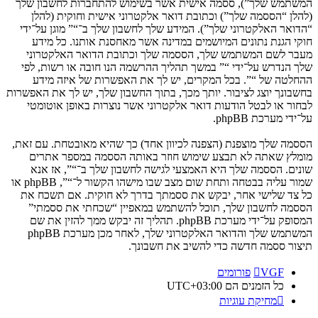
המשתמש שלך”), ססמה אישית אשר בשימוש להתחברות לחשבון שלך
(להלן “הססמה שלך”) וכתובת דואר אלקטרוני אישית וחוקית (להלן
“הדואר האלקטרוני שלך”). המידע שלך לחשבון שלך ב־“” מוגן על־ידי
חוקי הגנת נתונים המיושמים במדינה אשר מאחסנת אותנו. כל מידע
מעבר לשם המשתמש שלך, הססמה שלך וכתובת הדואר האלקטרוני
שלך הנדרש על־ידי “” במשך תהליך ההרשמה הנו חובה או רשות, לפי
ההחלטה של “”. בכל המקרים, יש לך את האפשרות של איזה מידע
בחשבונך יוצג לציבור. יותך מכך, בתוך החשבון שלך, יש לך את האפשרות
לבחור או לבטל הודעות דואר אלקטרוני אשר נוצרות באופן אוטומטי
על־ידי מערכת phpBB.
הססמה שלך מוצפנת (הצפנה לכיוון אחד) כך שהיא מאובטחת. עם זאת,
מומלץ שאתה לא תבצע שימוש חוזר באותה הססמה במספר אתרים
שונים. הססמה שלך היא האמצעי לגישה לחשבון שלך ב־“”, אז אנא
שמור עליה בבטחה ותחת שום מצב שבו מישהו הקשור ל־“”, phpBB או
כל צד שלישי אחר, יבקש את ססמתך בדרך לא חוקית. אם תשכח את
הססמה לחשבון שלך, תוכל להשתמש במאפיין “שכחתי את ססמתי”
המסופק על־ידי מערכת phpBB. תהליך זה יבקש ממך להזין את שם
המשתמש שלך והדואר האלקטרוני שלך, לאחר מכן מערכת phpBB
תיצור ססמה חדשה כדי להשיב את חשבונך.
VGF
פורומים
כל הזמנים הם
UTC+03:00
מחיקת עוגיות