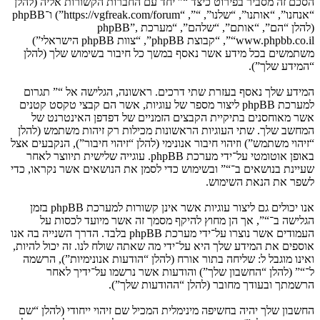
הסכם זה מסביר בפירוט כיצד “” יחד עם החברות הקשורות אליה (להלן
“אנחנו”, “אותנו”, “שלנו”, “”, “https://vgfreak.com/forum”) ו־phpBB
(להלן “הם”, “אותם”, “שלהם”, “מערכת phpBB”,
“www.phpbb.co.il”, “קבוצת phpBB”, “צוות phpBB הישראלי”)
משתמשים בכל מידע אשר נאסף במשך כל חיבור בשימוש שלך (להלן
“המידע שלך”).
המידע שלך נאסף בעזרת שתי דרכים. ראשונה, הגלישה אל “” תגרום
למערכת phpBB ליצור מספר של עוגיות, אשר הם קבצי טקסט קטנים
אשר מאוחסנים בתיקיית הקבצים הזמניים של דפדפן האינטרנט של
המחשב שלך. שתי העוגיות הראשונות מכילות רק זיהות משתמש (להלן
“זיהוי משתמש”) וזיהוי חיבור אנונימי (להלן “זיהוי חיבור”), הנקבעים אצל
באופן אוטומטי על־ידי מערכת phpBB. עוגייה שלישית תיווצר לאחר
שעיינת בנושאים ב־“” ובשימוש כדי לסמן את הנושאים אשר נקראו, כדי
לשפר את הנאת השימוש.
אנו יכולים גם ליצור עוגיות אשר אינן קשורות למערכת phpBB בזמן
הגלישה ב־“”, אך הן מחוץ להיקף מסמך זה אשר מיועד לכסות על
העמודים אשר נוצרו על־ידי מערכת phpBB בלבד. הדרך השנייה בה אנו
אוספים את המידע שלך היא על־ידי מה שאתה שולח לנו. זה יכול להיות,
ואינו מוגבל ל: שליחה בתור אורח (להלן “הודעות אנונימיות”), הרשמה
ל־“” (להלן “החשבון שלך”) והודעות אשר נרשמו על־ידיך לאחר
הרשמתך ובעודך מחובר (להלן “ההודעות שלך”).
החשבון שלך יהיה בחשיפה מינימלית המכיל שם זיהוי ייחודי (להלן “שם