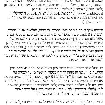
הסכם זה מסביר בפירוט כיצד “” יחד עם החברות הקשורות אליה (להלן
“אנחנו”, “אותנו”, “שלנו”, “”, “https://vgfreak.com/forum”) ו־phpBB
(להלן “הם”, “אותם”, “שלהם”, “מערכת phpBB”,
“www.phpbb.co.il”, “קבוצת phpBB”, “צוות phpBB הישראלי”)
משתמשים בכל מידע אשר נאסף במשך כל חיבור בשימוש שלך (להלן
“המידע שלך”).
המידע שלך נאסף בעזרת שתי דרכים. ראשונה, הגלישה אל “” תגרום
למערכת phpBB ליצור מספר של עוגיות, אשר הם קבצי טקסט קטנים
אשר מאוחסנים בתיקיית הקבצים הזמניים של דפדפן האינטרנט של
המחשב שלך. שתי העוגיות הראשונות מכילות רק זיהות משתמש (להלן
“זיהוי משתמש”) וזיהוי חיבור אנונימי (להלן “זיהוי חיבור”), הנקבעים אצל
באופן אוטומטי על־ידי מערכת phpBB. עוגייה שלישית תיווצר לאחר
שעיינת בנושאים ב־“” ובשימוש כדי לסמן את הנושאים אשר נקראו, כדי
לשפר את הנאת השימוש.
אנו יכולים גם ליצור עוגיות אשר אינן קשורות למערכת phpBB בזמן
הגלישה ב־“”, אך הן מחוץ להיקף מסמך זה אשר מיועד לכסות על
העמודים אשר נוצרו על־ידי מערכת phpBB בלבד. הדרך השנייה בה אנו
אוספים את המידע שלך היא על־ידי מה שאתה שולח לנו. זה יכול להיות,
ואינו מוגבל ל: שליחה בתור אורח (להלן “הודעות אנונימיות”), הרשמה
ל־“” (להלן “החשבון שלך”) והודעות אשר נרשמו על־ידיך לאחר
הרשמתך ובעודך מחובר (להלן “ההודעות שלך”).
החשבון שלך יהיה בחשיפה מינימלית המכיל שם זיהוי ייחודי (להלן “שם