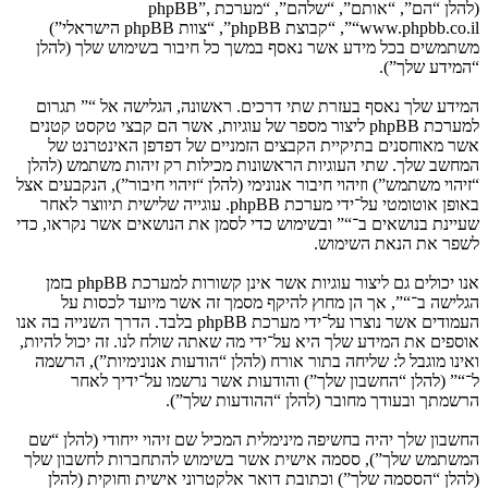
(להלן “הם”, “אותם”, “שלהם”, “מערכת phpBB”,
“www.phpbb.co.il”, “קבוצת phpBB”, “צוות phpBB הישראלי”)
משתמשים בכל מידע אשר נאסף במשך כל חיבור בשימוש שלך (להלן
“המידע שלך”).
המידע שלך נאסף בעזרת שתי דרכים. ראשונה, הגלישה אל “” תגרום
למערכת phpBB ליצור מספר של עוגיות, אשר הם קבצי טקסט קטנים
אשר מאוחסנים בתיקיית הקבצים הזמניים של דפדפן האינטרנט של
המחשב שלך. שתי העוגיות הראשונות מכילות רק זיהות משתמש (להלן
“זיהוי משתמש”) וזיהוי חיבור אנונימי (להלן “זיהוי חיבור”), הנקבעים אצל
באופן אוטומטי על־ידי מערכת phpBB. עוגייה שלישית תיווצר לאחר
שעיינת בנושאים ב־“” ובשימוש כדי לסמן את הנושאים אשר נקראו, כדי
לשפר את הנאת השימוש.
אנו יכולים גם ליצור עוגיות אשר אינן קשורות למערכת phpBB בזמן
הגלישה ב־“”, אך הן מחוץ להיקף מסמך זה אשר מיועד לכסות על
העמודים אשר נוצרו על־ידי מערכת phpBB בלבד. הדרך השנייה בה אנו
אוספים את המידע שלך היא על־ידי מה שאתה שולח לנו. זה יכול להיות,
ואינו מוגבל ל: שליחה בתור אורח (להלן “הודעות אנונימיות”), הרשמה
ל־“” (להלן “החשבון שלך”) והודעות אשר נרשמו על־ידיך לאחר
הרשמתך ובעודך מחובר (להלן “ההודעות שלך”).
החשבון שלך יהיה בחשיפה מינימלית המכיל שם זיהוי ייחודי (להלן “שם
המשתמש שלך”), ססמה אישית אשר בשימוש להתחברות לחשבון שלך
(להלן “הססמה שלך”) וכתובת דואר אלקטרוני אישית וחוקית (להלן