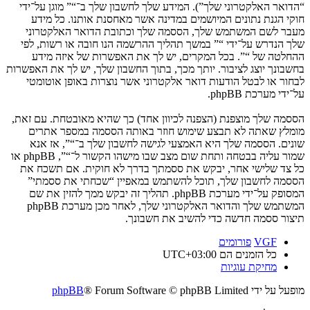
“הדואר האלקטרוני שלך”). המידע שלך לחשבון שלך ב־“” מוגן על־ידי
חוקי הגנת נתונים המיושמים במדינה אשר מאחסנת אותנו. כל מידע
מעבר לשם המשתמש שלך, הססמה שלך וכתובת הדואר האלקטרוני
שלך הנדרש על־ידי “” במשך תהליך ההרשמה הנו חובה או רשות, לפי
ההחלטה של “”. בכל המקרים, יש לך את האפשרות של איזה מידע
בחשבונך יוצג לציבור. יותך מכך, בתוך החשבון שלך, יש לך את האפשרות
לבחור או לבטל הודעות דואר אלקטרוני אשר נוצרות באופן אוטומטי
על־ידי מערכת phpBB.
הססמה שלך מוצפנת (הצפנה לכיוון אחד) כך שהיא מאובטחת. עם זאת,
מומלץ שאתה לא תבצע שימוש חוזר באותה הססמה במספר אתרים
שונים. הססמה שלך היא האמצעי לגישה לחשבון שלך ב־“”, אז אנא
שמור עליה בבטחה ותחת שום מצב שבו מישהו הקשור ל־“”, phpBB או
כל צד שלישי אחר, יבקש את ססמתך בדרך לא חוקית. אם תשכח את
הססמה לחשבון שלך, תוכל להשתמש במאפיין “שכחתי את ססמתי”
המסופק על־ידי מערכת phpBB. תהליך זה יבקש ממך להזין את שם
המשתמש שלך והדואר האלקטרוני שלך, לאחר מכן מערכת phpBB
תיצור ססמה חדשה כדי להשיב את חשבונך.
VGF
פורומים
כל הזמנים הם
UTC+03:00
מחיקת עוגיות
מופעל על ידי
® Forum Software © phpBB Limited
phpBB