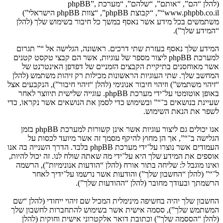
(להלן “הם”, “אותם”, “שלהם”, “מערכת phpBB”,
“www.phpbb.co.il”, “קבוצת phpBB”, “צוות phpBB הישראלי”)
משתמשים בכל מידע אשר נאסף במשך כל חיבור בשימוש שלך (להלן
“המידע שלך”).
המידע שלך נאסף בעזרת שתי דרכים. ראשונה, הגלישה אל “” תגרום
למערכת phpBB ליצור מספר של עוגיות, אשר הם קבצי טקסט קטנים
אשר מאוחסנים בתיקיית הקבצים הזמניים של דפדפן האינטרנט של
המחשב שלך. שתי העוגיות הראשונות מכילות רק זיהות משתמש (להלן
“זיהוי משתמש”) וזיהוי חיבור אנונימי (להלן “זיהוי חיבור”), הנקבעים אצל
באופן אוטומטי על־ידי מערכת phpBB. עוגייה שלישית תיווצר לאחר
שעיינת בנושאים ב־“” ובשימוש כדי לסמן את הנושאים אשר נקראו, כדי
לשפר את הנאת השימוש.
אנו יכולים גם ליצור עוגיות אשר אינן קשורות למערכת phpBB בזמן
הגלישה ב־“”, אך הן מחוץ להיקף מסמך זה אשר מיועד לכסות על
העמודים אשר נוצרו על־ידי מערכת phpBB בלבד. הדרך השנייה בה אנו
אוספים את המידע שלך היא על־ידי מה שאתה שולח לנו. זה יכול להיות,
ואינו מוגבל ל: שליחה בתור אורח (להלן “הודעות אנונימיות”), הרשמה
ל־“” (להלן “החשבון שלך”) והודעות אשר נרשמו על־ידיך לאחר
הרשמתך ובעודך מחובר (להלן “ההודעות שלך”).
החשבון שלך יהיה בחשיפה מינימלית המכיל שם זיהוי ייחודי (להלן “שם
המשתמש שלך”), ססמה אישית אשר בשימוש להתחברות לחשבון שלך
(להלן “הססמה שלך”) וכתובת דואר אלקטרוני אישית וחוקית (להלן