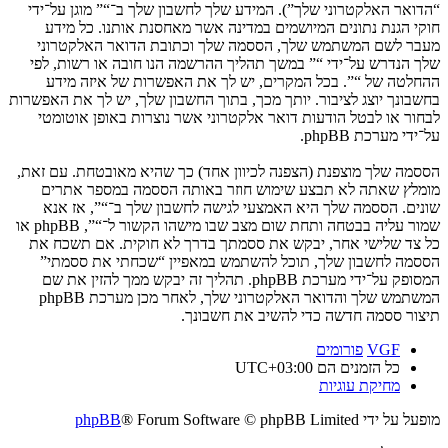
“הדואר האלקטרוני שלך”). המידע שלך לחשבון שלך ב־“” מוגן על־ידי
חוקי הגנת נתונים המיושמים במדינה אשר מאחסנת אותנו. כל מידע
מעבר לשם המשתמש שלך, הססמה שלך וכתובת הדואר האלקטרוני
שלך הנדרש על־ידי “” במשך תהליך ההרשמה הנו חובה או רשות, לפי
ההחלטה של “”. בכל המקרים, יש לך את האפשרות של איזה מידע
בחשבונך יוצג לציבור. יותך מכך, בתוך החשבון שלך, יש לך את האפשרות
לבחור או לבטל הודעות דואר אלקטרוני אשר נוצרות באופן אוטומטי
על־ידי מערכת phpBB.
הססמה שלך מוצפנת (הצפנה לכיוון אחד) כך שהיא מאובטחת. עם זאת,
מומלץ שאתה לא תבצע שימוש חוזר באותה הססמה במספר אתרים
שונים. הססמה שלך היא האמצעי לגישה לחשבון שלך ב־“”, אז אנא
שמור עליה בבטחה ותחת שום מצב שבו מישהו הקשור ל־“”, phpBB או
כל צד שלישי אחר, יבקש את ססמתך בדרך לא חוקית. אם תשכח את
הססמה לחשבון שלך, תוכל להשתמש במאפיין “שכחתי את ססמתי”
המסופק על־ידי מערכת phpBB. תהליך זה יבקש ממך להזין את שם
המשתמש שלך והדואר האלקטרוני שלך, לאחר מכן מערכת phpBB
תיצור ססמה חדשה כדי להשיב את חשבונך.
VGF
פורומים
כל הזמנים הם
UTC+03:00
מחיקת עוגיות
מופעל על ידי
® Forum Software © phpBB Limited
phpBB