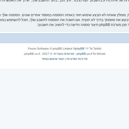
ת של איזה מידע בחשבונך יוצג לציבור. יותך מכך, בתוך החשבון שלך, יש לך את האפשרות ל
ת, מומלץ שאתה לא תבצע שימוש חוזר באותה הססמה במספר אתרים שונים. הססמה שלך הי
 להשיב את חשבונך.
מופעל על ידי
phpBB
® Forum Software © phpBB Limited
מבוסס על
phpBB.co.il - פורומים בעברית
. © 2017 - phpBB.co.il.
מדיניות הפרטיות
|
תנאי שימוש באתר