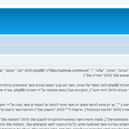
המידע שלך נאסף בעזרת שתי דרכים. ראשונה, הגלישה אל “” תגרום למערכת phpBB ליצור מספר של עוגיות, אשר הם קב
הראשונות מכילות רק זיהות משתמ
ר אורח (להלן “הודעות אנונימיות”), הרשמה ל־“” (להלן “החשבון שלך”) והודעות אשר נרשמו ע
שם המשתמש שלך”), ססמה אישית אשר בשימוש להתחברות לחשבון שלך (להלן “הססמה שלך”) ו
ם המיושמים במדינה אשר מאחסנת אותנו. כל מידע מעבר לשם המשתמש שלך, הססמה שלך וכת