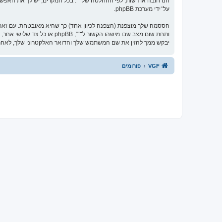
הנו חובה או רשות, לפי ההחלטה של “”. בכל המקרים, יש לך את האפשרו
על־ידי מערכת phpBB.
הססמה שלך מוצפנת (הצפנה לכיוון אחד) כך שהיא מאובטחת. עם זא
יבקש ממך להזין את שם המשתמש שלך והדואר האלקטרוני שלך, לאחר מכן מערכת phpBB תיצור ססמה חדשה כדי
VGF
פורומים