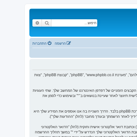
חיפוש
חיפוש מתקדם
הרשמה
התחברות
הסכם זה מסביר בפירוט כיצד “” יחד עם החברות הקשורות אליה (להלן “אנחנו”, “אותנו”, “שלנו”, “”, “https://vgfreak.com/forum”) ו־phpBB (להלן “הם”, “אותם”, “שלהם”, “מערכת phpBB”, “www.phpbb.co.il”, “קבוצת phpBB”, “צוות
צי טקסט קטנים אשר מאוחסנים בתיקיית הקבצים הזמניים של דפדפן האינטרנט של המחשב שלך. שתי העוגיות
ש (להלן “זיהוי משתמש”) וזיהוי חיבור אנונימי (להלן “זיהוי חיבור”), הנקבעים אצל באופן אוטומטי על־ידי מערכת phpBB. עוגייה שלישית תיווצר לאחר שעיינת בנושאים ב־“” ובשימוש כדי לסמן את
אנו יכולים גם ליצור עוגיות אשר אינן קשורות למערכת phpBB בזמן הגלישה ב־“”, אך הן מחוץ להיקף מסמך זה אשר מיועד לכסות על העמודים אשר נוצרו על־ידי מערכת phpBB בלבד. הדרך השנייה בה אנו אוספים את המידע שלך היא
ל־ידיך לאחר הרשמתך ובעודך מחובר (להלן “ההודעות שלך”).
כתובת דואר אלקטרוני אישית וחוקית (להלן “הדואר האלקטרוני
ובת הדואר האלקטרוני שלך הנדרש על־ידי “” במשך תהליך ההרשמה