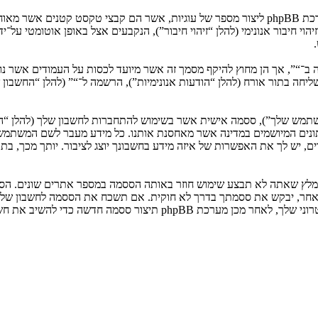
המידע שלך נאסף בעזרת שתי דרכים. ראשונה, הגלישה אל “” תגרום למערכת phpBB ליצור מספר של ע
: שליחה בתור אורח (להלן “הודעות אנונימיות”), הרשמה ל־“” (להלן “החשב
המשתמש שלך”), ססמה אישית אשר בשימוש להתחברות לחשבון שלך (להלן “ה
 נתונים המיושמים במדינה אשר מאחסנת אותנו. כל מידע מעבר לשם המשתמ
, יש לך את האפשרות של איזה מידע בחשבונך יוצג לציבור. יותך מכך, בת
ומלץ שאתה לא תבצע שימוש חוזר באותה הססמה במספר אתרים שונים. הסס
בו מישהו הקשור ל־“”, phpBB או כל צד שלישי אחר, יבקש את ססמתך בדרך לא חוקית. אם תשכ