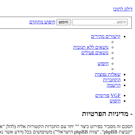
דילוג לתוכן
חיפוש מתקדם
חיפוש
קישורים מהירים
נושאים ללא תגובות
נושאים פעילים
חיפוש
שאלות נפוצות
התחברות
הרשמה
VGF
פורומים
חיפוש
- מדיניות הפרטיות
“קבוצת phpBB”, “צוות phpBB הישראלי”) משתמשים בכל מידע אשר נאסף במשך כל חיבור בשימוש שלך (להלן “המידע שלך”).