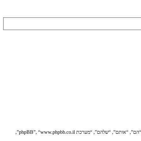
הסכם זה מסביר בפירוט כיצד “” יחד עם החברות הקשורות אליה (להלן “אנחנו”, “אותנו”, “שלנו”, “”, “https://vgfreak.com/forum”) ו־phpBB (להלן “הם”, “אותם”, “שלהם”, “מערכת phpBB”, “www.phpbb.co.il”,