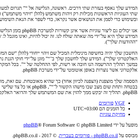
ובשימוש כדי לסמן את הנושאים אשר נקראו, כדי לשפר את הנאת השימוש.
המידע שלך היא על־ידי מה שאתה שולח לנו. זה יכול להיות, ואינו מוגבל ל
“ההודעות שלך”).
החשבון שלך יהיה בחשיפה מינימלית המכיל שם זיהוי ייחודי (להלן “שם 
האלקטרוני שלך”). המידע שלך לחשבון שלך ב־“” מוגן על־ידי חוקי הגנת
במשך תהליך ההרשמה הנו חובה או רשות, לפי ההחלטה של “”. בכל המקרים
אלקטרוני אשר נוצרות באופן אוטומטי על־ידי מערכת phpBB.
הססמה שלך מוצפנת (הצפנה לכיוון אחד) כך שהיא מאובטחת. עם זאת, מ
בבטחה ותחת שום מצב ש
phpBB. תהליך זה יבקש ממך להזין את שם המשתמש שלך והדואר האלקטרוני שלך, לאחר מכן מערכת phpBB תיצור ססמה חדשה כדי להשיב את חשבונך.
VGF
פורומים
כל הזמנים הם
UTC+03:00
מחיקת עוגיות
מופעל על ידי
® Forum Software © phpBB Limited
phpBB
מבוסס על
phpBB.co.il - פורומים בעברית
. © 2017 - phpBB.co.il.