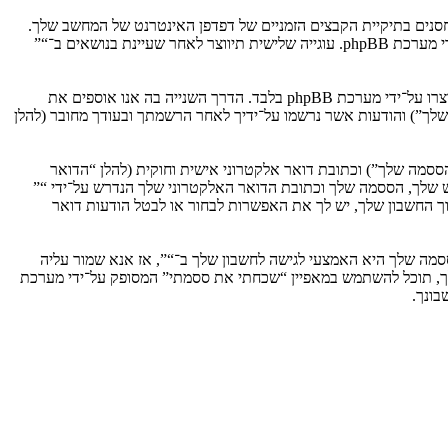
וגיות, אשר הם קבצי טקסט קטנים אשר מאוחסנים בתיקיית הקבצים הזמניים של דפדפן האינטרנט של המחשב שלך.
שתי העוגיות הראשונות מכילות רק זיהות משתמש (להלן “זיהוי משתמש”) וזיהוי חיבור אנונימי (להלן “זיהוי חיבור”), הנקבעים אצל באופן אוטומטי על־ידי מערכת phpBB. עוגייה שלישית תיווצר לאחר שעיינת בנושאים ב־“”
אנו יכולים גם ליצור עוגיות אשר אינן קשורות למערכת phpBB בזמן הגלישה ב־“”, אך הן מחוץ להיקף מסמך זה אשר מיועד לכסות על העמודים אשר נוצרו על־ידי מערכת phpBB בלבד. הדרך השנייה בה אנו אוספים את
ון שלך”) והודעות אשר נרשמו על־ידיך לאחר הרשמתך ובעודך מחובר (להלן
ססמה שלך”) וכתובת דואר אלקטרוני אישית וחוקית (להלן “הדואר
ש שלך, הססמה שלך וכתובת הדואר האלקטרוני שלך הנדרש על־ידי “”
וך החשבון שלך, יש לך את האפשרות לבחור או לבטל הודעות דואר
מה שלך היא האמצעי לגישה לחשבון שלך ב־“”, אז אנא שמור עליה
ח את הססמה לחשבון שלך, תוכל להשתמש במאפיין “שכחתי את ססמתי” המסופק על־ידי מערכת